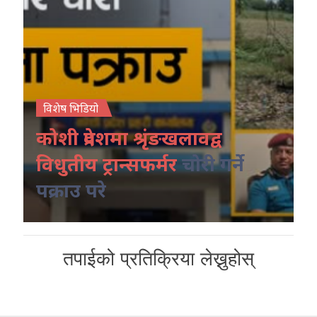
विशेष भिडियो
कोशी प्रदेशमा श्रृंङखलावद्व
विधुतीय ट्रान्सफर्मर
चोरी गर्ने
पक्राउ परे
तपाईको प्रतिक्रिया लेख्नुहोस्