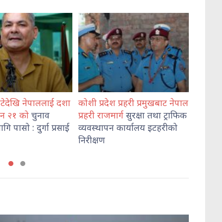
 प्रहरी प्रमुखबाट नेपाल
भेडेटारबाट ६४७ किलो गाँजासहित
मोरङमा
र्ग
सुरक्षा तथा ट्राफिक
दुई जना पक्राउ
हत्या
आ
न कार्यालय इटहरीको