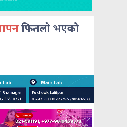
्थापन
फितलो भएको