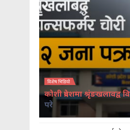
विशेष भिडियो
कोशी प्रदेशमा श्रृंङखलावद्व वि
परे