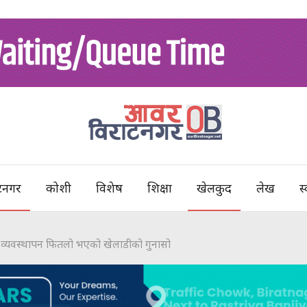
टनगर
कोशी
विशेष
शिक्षा
खेलकुद
लेख
स्
को व्यवस्थापन फितलो भएको खेलाडीको गुनासो