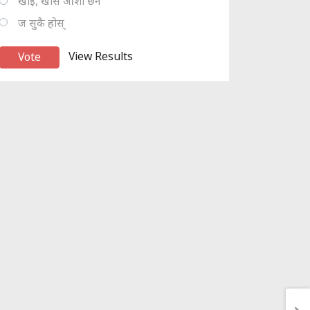
खोइ, खासै आशा छैन
ज सुकै होस्
View Results