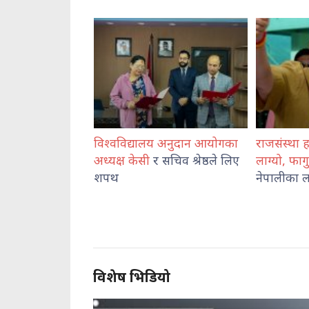
य अनुदान आयोगका
राजसंस्था हटेदेखि नेपाललाई दशा
कोशी प्रदेश
 सचिव श्रेष्ठले लिए
लाग्यो, फागुन २१ को
चुनाव
प्रहरी राजमा
नेपालीका लागि पासो : दुर्गा प्रसाई
व्यवस्थाप
निरीक्षण
विशेष भिडियो