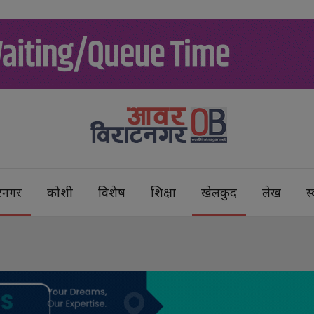
टनगर
कोशी
विशेष
शिक्षा
खेलकुद
लेख
स्