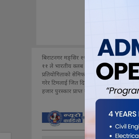
बिराटनगर मङ्सिर १५ , दुहबीमा जारी मनमोह
११ ले भारतीय क्लब शेर फुटबल क्लब कालिङपो
प्रतियोगिताको सेमिफाइनलमा प्रवेश गरेको छ ।
गरेर टिमलाई जित दिलाएका थिए। खेलका उत्कृष्
हजार पुरस्कार प्राप्त गरे ।