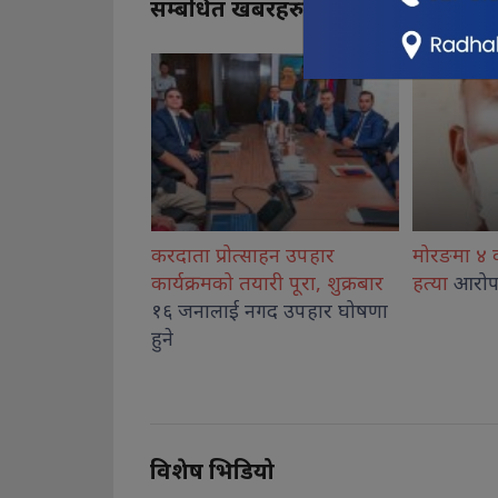
सम्बंधित खबरहरु
त्साहन उपहार
मोरङमा ४ वर्षीया बालिकाको
विराटनग
तयारी पूरा, शुक्रबार
हत्या
आरोपमा एक जना पक्राउ
मोरङ प्रह
 नगद उपहार घोषणा
फेरी पक्
विशेष भिडियो