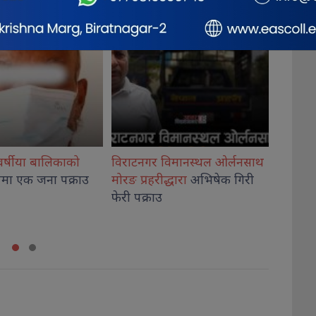
र विमानस्थल ओर्लनसाथ
विश्वविद्यालय अनुदान आयोगका
प्रत
रीद्धारा
अभिषेक गिरी
अध्यक्ष केसी
र सचिव श्रेष्ठले लिए
चार
राउ
शपथ