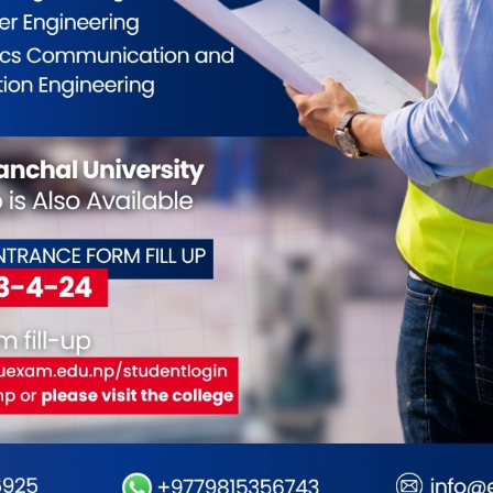
ईलाई कस्तो महसुस भयो ?
0
0
0
0