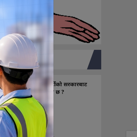
तपाइको मत
नयाँ बन्ने राष्ट्रिय स्वतन्त्र पार्टीको सरकारबाट
कस्तो अपेक्षा राख्नुभएको छ ?
निक्कै आशावादी छौ
खोइ, खासै आशा छैन
ज सुकै होस्