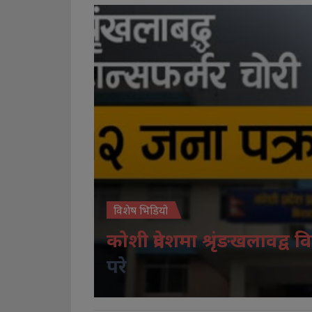
विशेष भिडियो
कोशी प्रदेशमा श्रृंङखलावद्व वि
परे