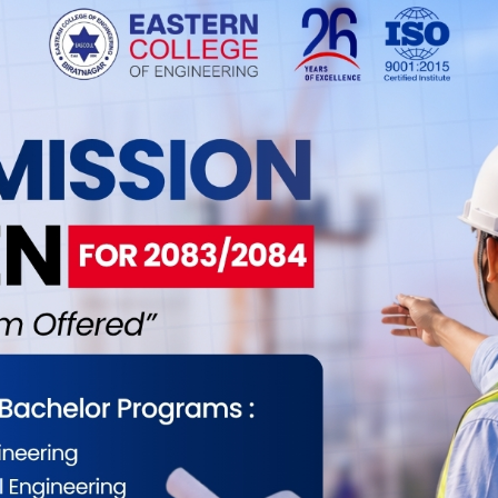
न दुहबी गोल्डकपको मंगलबार भएको खेलमा रमपम झापा
ङलाई २-० ले पराजित गरेको छ । जित संगै झापा ११
 झापा-११ का लागि योगेश गुरुङ र विशाल राईले १-१ गोल
ट खेलाडी झापाका योगेश गुरुङ भए । उनले ट्रफी र नगद ५