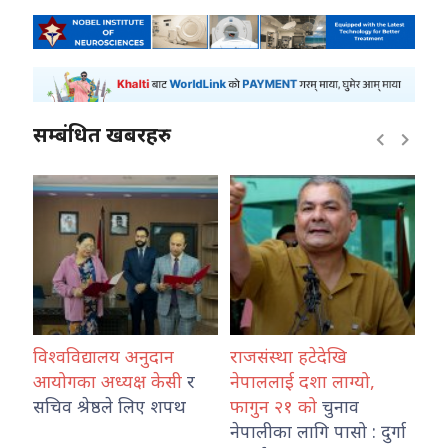
सम्बंधित खबरहरु
विश्वविद्यालय अनुदान
राजसंस्था हटेदेखि
कोश
ारा
आयोगका अध्यक्ष केसी
र
नेपाललाई दशा लाग्यो,
नेप
उ
सचिव श्रेष्ठले लिए शपथ
फागुन २१ को
चुनाव
तथ
नेपालीका लागि पासो : दुर्गा
का