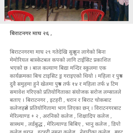
बिराटनगर माघ २६ ,
बिराटनगरमा माघ २९ गतेदेखि सुरु हुन लागेको बिना
मेमोरियल बास्केटबल कपको लागि टाईसिट प्रकाशित
भएको छ । बाल कल्याण बिद्या मन्दिर स्कुलमा एक
कार्यक्रमका बिच टाइसिट ड्र गराइएको थियो । महिला र पुरुष
दुवै समुहमा हुने खेलमा पुरुष तर्फ १४ र महिला तर्फ ४ टिम
समावेश गरिएको प्रतियोगिताका संयोजक सरोज लम्सालले
बताए । बिराटनगर , इटहरी , धरान र बिराट चोकबाट
कलेजहरुले प्रतियोगितामा भाग लिएका छन् । विराटनगरबाट
मेरिल्याण्ड + २ , अरनिको कलेज , शिक्षादिप कलेज ,
सास्थम , लर्डबुद्ध , मेरिल्याण्ड बिबिए , भानु कलेज , डिपो
कलेज धरान , इटहरी नमुना कलेज , नेहारीका कलेज , ब्रइट