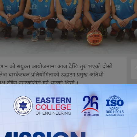
तिष्ठान को संयुक्त आयोजनामा आज देखि सुरु भएको दोस्रो
कलेज बास्केटबल प्रतियोगिताको उद्घाटन प्रमुख अतिथी
्यक्ष रबिन नगरकोटीले गर्नु भएको थियो ।
े अरनिको उ मा बि विराटनगरलाई १९-८ ले पराजित गरे
 कलेजलाई २९-११ स्कोरले पराजित गर्यो, शिक्षादिपका दिपेश
्युचर र जेनिथ अन्तर्राष्ट्रिय कलेज, इटहरी नमुना र लर्ड
अदर्श र दिपोट र अन्तिम खेल शिक्षादिप र मेरिल्याण्ड +२/