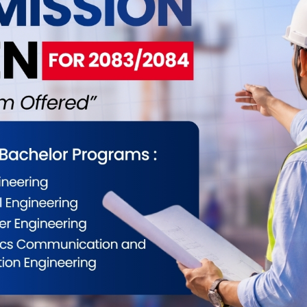
ईलाई कस्तो महसुस भयो ?
0
0
0
0