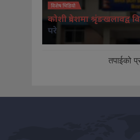
विशेष भिडियो
कोशी प्रदेशमा श्रृंङखलावद्व वि
परे
तपाईको प्र