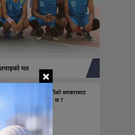
तपाइको मत
×
नयाँ बन्ने राष्ट्रिय स्वतन्त्र पार्टीको सरकारबाट
कस्तो अपेक्षा राख्नुभएको छ ?
निक्कै आशावादी छौ
खोइ, खासै आशा छैन
ज सुकै होस्