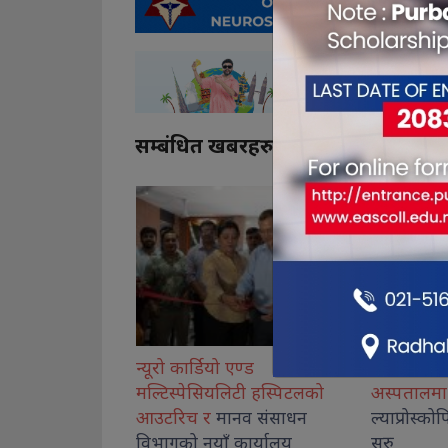
सम्बंधित खबरहरु
एण्ड
जीवन विकास सामुदायिक
कोशीका उत्क
िटी हस्पिटलको
अस्पतालमा बालबालिकाको
नगदसहित स
नव संसाधन
ल्याप्रोस्कोपिक शल्यक्रिया सेवा
कार्यालय
सुरु