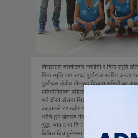
विराटनगर बास्केटबल एकेडेमी र बिना स्मृति प्र
बिना स्मृति कप २०७३ पुर्वान्चल स्तरिय अन्तर 
पुर्वान्चल क्षेत्रीय खेलकुद बिकास समिती का अध
प्रतियोगिताको पहिलो खेलमा मेघा कलेज धरानल
भने दोस्रो खेलमा शिक्षादिप उ मा बिले सास्थम
कट्वालले १२ स्कोर गर्दै जित सुरक्षीत गरे।
भोलि हुने खेलहरु मेघा कलेज र निहारिका, ब्राइट फ
बुद्ध, भानु उ मा बि र मेरिल्याण्ड बिबिए, धरान 
बिबिस बिच हुनेछन।