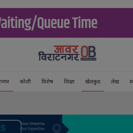
टनगर
कोशी
विशेष
शिक्षा
खेलकुद
लेख
स्