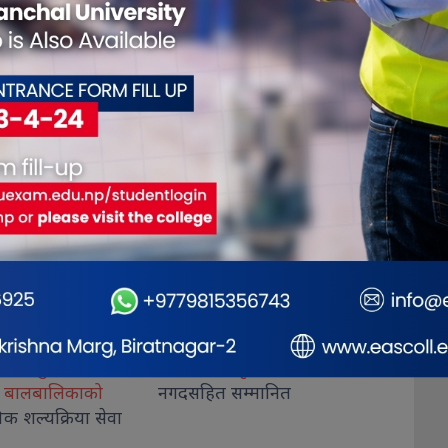
ृष्ट फोटोग्राफर
राष्ट्रिय भेलालाई शेरबहादुर
देउवाले
गिरी विर
म्मानित
सम्बोधन गर्ने
अदालतब
थप, कार
कब्जा