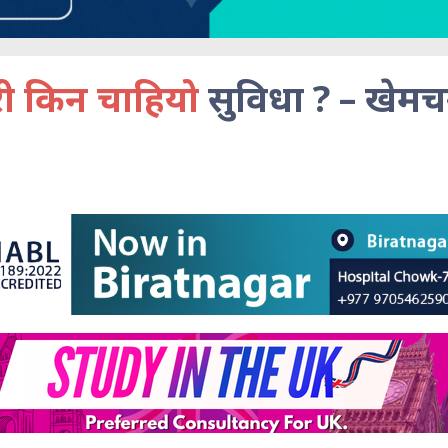
गरी किन चाहियो
सुविधा ? – खेमचन्