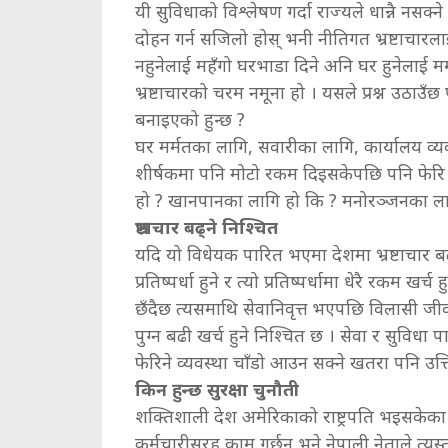
यी सुविधाको विश्लेषण गर्दा राज्यले धान्नै नसक्
दोहन गर्न सजिलो होस् भनी नीतिगत भ्रष्टाचारला
नहुनेलाई महँगो घरभाडा दिने अनि घर हुनेलाई म
भ्रष्टाचारको चरम नमूना हो । यसले प्रश्न उठाउँछ प
बनाइएको हुन्छ ?
घर मर्मतका लागि, सवारीका लागि, कार्यालय व्यव
शीर्षकमा पनि मोटो रकम दिइसकेपछि पनि फेरि मा
हो ? खानपानका लागि हो कि ? मनोरञ्जनका ला
भ्रष्टाचार बढ्ने निश्चित
यदि यो विधेयक पारित भएमा देशमा भ्रष्टाचार बढ्ने
प्रतिष्पर्धा हुने र त्यो प्रतिष्पर्धामा धेरै रकम 
छँदैछ त्यसमाथि सेवानिवृत्त भएपछि विलासी 
पुग्न बढी खर्च हुने निश्चित छ । सेवा र सुविधा पाउ
फेरिने व्यवस्था चाँडो आउन सक्ने खतरा पनि उत्ति
किन हुन्छ सुरक्षा चुनौती
शक्तिशाली देश अमेरिकाको राष्ट्रपति भइसकेका
कर्मचारीसरह काम गर्छन् भने नेपाली नेताले त्यस