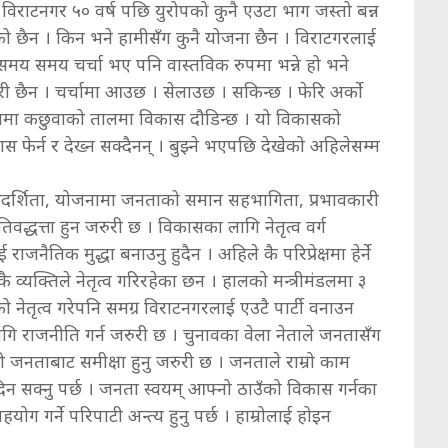
यो विराटनगर ५० वर्ष पछि युरोपको कुनै एउटा भाग जस्तो बन्न
ो छैन । किन भने हामीसँग कुनै योजना छैन । विराटगरलाई
मय समय चर्चा भए पनि वास्तविक रुपमा भन्ने हो भने
 छैन । चर्चामा आउछ । सेलाउछ । सकिन्छ । फेरि अर्काे
ितिमा कछुवाको तालमा विकास दौडिन्छ । यो विकासको
स फेर्न र देख्न सक्दैनन् । बुझ्ने भएपछि देखेको अहिलेसम्म
र्शिता, योजनामा जनताको समान सहभागिता, प्रभावकारी
्रतिवद्धत्ता हुन जरुरी छ । विकासका लागि नेतृत्व वर्ग
जनैतिक मुद्धा बनाउनु हुदैन । अहिले कै परिप्रेक्षमा हेर्ने
 व्यक्तिले नेतृत्व गरिरहेका छन । हालको मन्त्रीमंडलमा ३
को नेतृत्व गरेपनि समग्र विराटनगरलाई एउटै पार्टी वनाउन
गि राजनीति गर्न जरुरी छ । चुनावका वेला नेताले जनतासँग
 जनताबाट समीक्षा हुनु जरुरी छ । जनताले राम्रो काम
िन सक्नु पर्छ । जनता स्वयम् आफ्नो ठाउँको विकास गर्नका
हयोग गर्ने परिपाटी अन्त्य हुनु पर्छ । हाम्रोलाई होइन