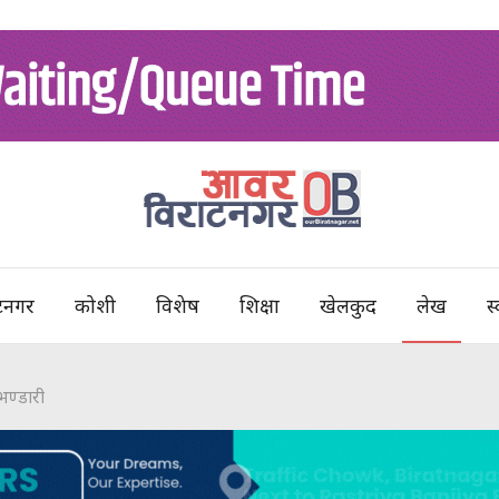
टनगर
कोशी
विशेष
शिक्षा
खेलकुद
लेख
स्
भण्डारी