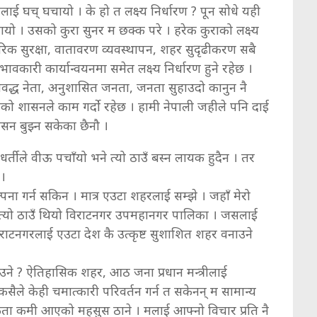
 मलाई घच् घचायो । के हो त लक्ष्य निर्धारण ? पून सोधे यही
ा वतायो । उसको कुरा सुनर म छक्क परे । हरेक कुराको लक्ष्य
नागरिक सुरक्षा, वातावरण व्यवस्थापन, शहर सुदृढीकरण सबै
्रभावकारी कार्यान्वयनमा समेत लक्ष्य निर्धारण हुने रहेछ ।
रतिवद्ध नेता, अनुशासित जनता, जनता सुहाउदो कानुन नै
को शासनले काम गर्दाे रहेछ । हामी नेपाली जहीले पनि दाई
ासन बुझ्न सकेका छैनौ ।
र्तीले वीऊ पचाँयो भने त्यो ठाउँ बस्न लायक हुदैन । तर
 ।
ल्पना गर्न सकिन । मात्र एउटा शहरलाई सम्झे । जहाँ मेरो
 त्यो ठाउँ थियो विराटनगर उपमहानगर पालिका । जसलाई
राटनगरलाई एउटा देश कै उत्कृष्ट सुशाशित शहर वनाउने
उने ? ऐतिहासिक शहर, आठ जना प्रधान मन्त्रीलाई
कसैले केही चमात्कारी परिवर्तन गर्न त सकेनन् म सामान्य
अलीकता कमी आएको महसुस ठाने । मलाई आफ्नो विचार प्रति नै