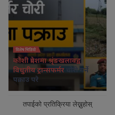
विशेष भिडियो
कोशी प्रदेशमा श्रृंङखलावद्व
विधुतीय ट्रान्सफर्मर
चोरी गर्ने
पक्राउ परे
तपाईको प्रतिक्रिया लेख्नुहोस्