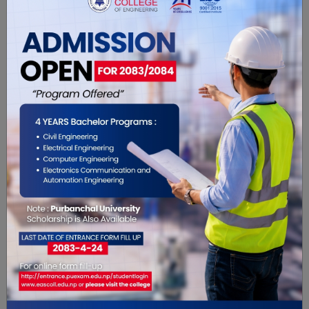
शिवालयमा भक्तजनको
जरिवाना
घुइँचो
विशेष भिडियो
विशेष भिडियो