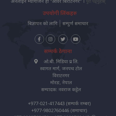
अनलाइन म्यागजिन हो "आवर बिराटनगर" ।
पुरा पढ्नुहोस्
उपयोगी लिंकहरु
बिज्ञापन को लागि
सम्पुर्ण समाचार
सम्पर्क ठेगाना
ओ.बी. मिडिया प्रा. लि.
स्वागत मार्ग, जनपथ टोल
विराटनगर
मोरङ, नेपाल
सम्पादक: नवराज कट्टेल
+977-021-417443
(सम्पर्क नम्बर)
+977-9802760446
(समाचार)