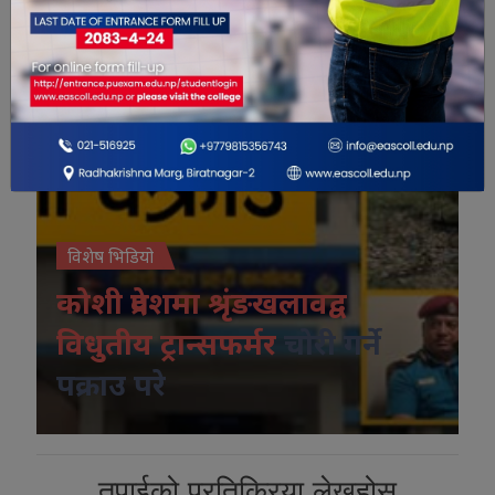
विशेष भिडियो
कोशी प्रदेशमा श्रृंङखलावद्व
विधुतीय ट्रान्सफर्मर
चोरी गर्ने
पक्राउ परे
तपाईको प्रतिक्रिया लेख्नुहोस्