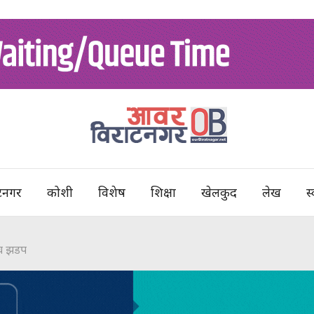
टनगर
कोशी
विशेष
शिक्षा
खेलकुद
लेख
स्
बीच झडप