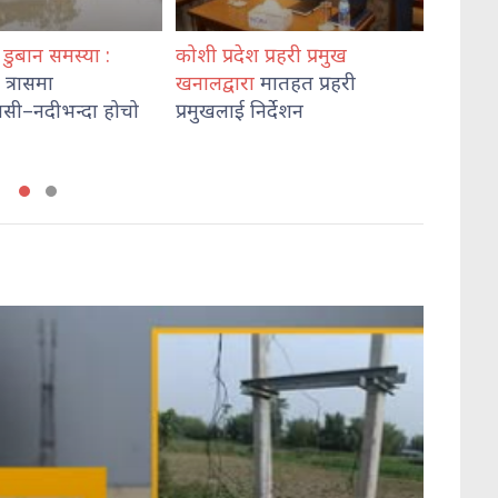
ेश प्रहरी प्रमुख
जनताका आशा–अपेक्षा फेरि टुट्न
बंगला
रा
मातहत प्रहरी
थाले : विप्लव
हसिन
 निर्देशन
मृत्यु