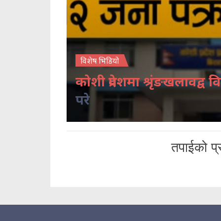
विशेष भिडियो
कोशी प्रदेशमा श्रृंङखलावद्व वि
परे
तपाईको प्र