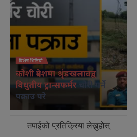
विशेष भिडियो
कोशी प्रदेशमा श्रृंङखलावद्व
विधुतीय ट्रान्सफर्मर
चोरी गर्ने
पक्राउ परे
तपाईको प्रतिक्रिया लेख्नुहोस्