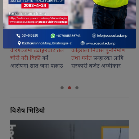
१०
वीरगञ्जमा ट्याङ्करबाट तेल
कोइराला निवास पुनर्निर्माण
प्
चोरी गरी बिक्री
गर्ने
तथा मर्मत
सम्हारका लागि
बै
आरोपमा सात जना पक्राउ
सरकारी बजेट अस्वीकार
हुने
विशेष भिडियो