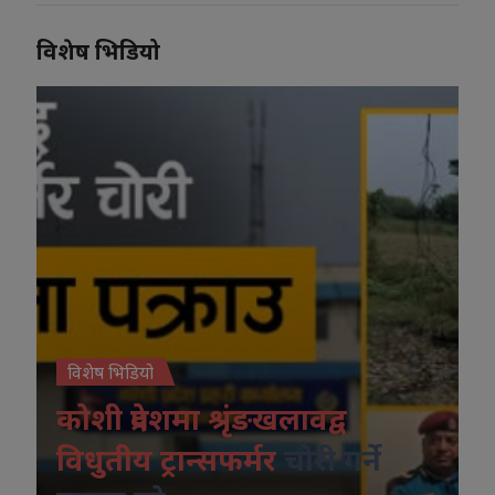
विशेष भिडियो
विशेष भिडियो
कोशी प्रदेशमा श्रृंङखलावद्व
विधुतीय ट्रान्सफर्मर
चोरी गर्ने