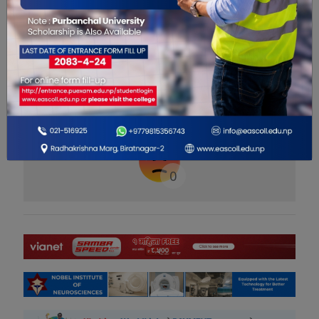
यो खबर पढेर तपाईलाई कस्तो महसुस
भयो ?
0
0
0
0
0
0