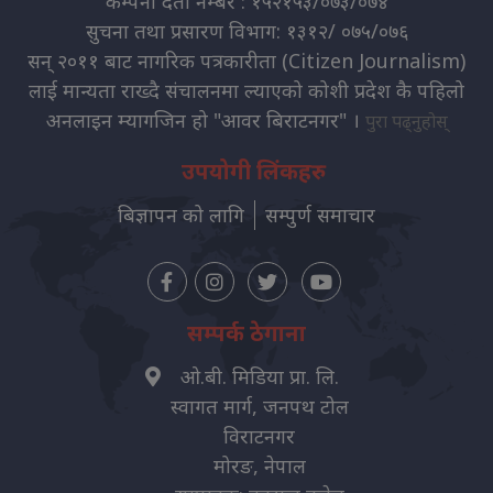
कम्पनी दर्ता नम्बर : १५२१५३/०७३/०७४
सुचना तथा प्रसारण विभाग: १३१२/ ०७५/०७६
सन् २०११ बाट नागरिक पत्रकारीता (Citizen Journalism)
लाई मान्यता राख्दै संचालनमा ल्याएको कोशी प्रदेश कै पहिलो
अनलाइन म्यागजिन हो "आवर बिराटनगर" ।
पुरा पढ्नुहोस्
उपयोगी लिंकहरु
बिज्ञापन को लागि
सम्पुर्ण समाचार
सम्पर्क ठेगाना
ओ.बी. मिडिया प्रा. लि.
स्वागत मार्ग, जनपथ टोल
विराटनगर
मोरङ, नेपाल