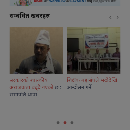
सम्बंधित खबरहरु
 शासकीय
शिक्षक महासंघले भदौदेखि
आईसीयूमा रहेका
बढ्दै गएको
छ :
आन्दोलन गर्ने
आन्दोलनरत
ापा
चिकित्साशास्त्रका वि
माग तत्काल
सम्बोध
सांसद खुस्बु ओलीक