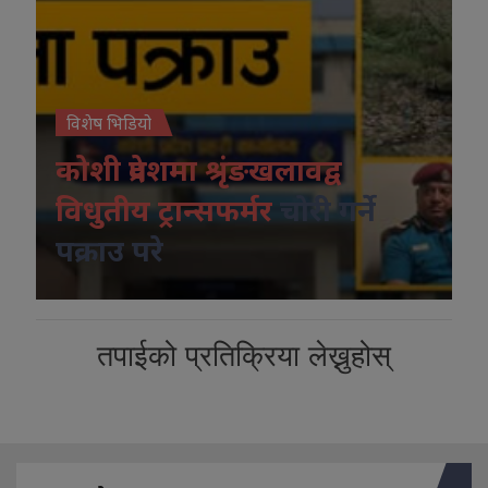
विशेष भिडियो
कोशी प्रदेशमा श्रृंङखलावद्व
विधुतीय ट्रान्सफर्मर
चोरी गर्ने
पक्राउ परे
तपाईको प्रतिक्रिया लेख्नुहोस्