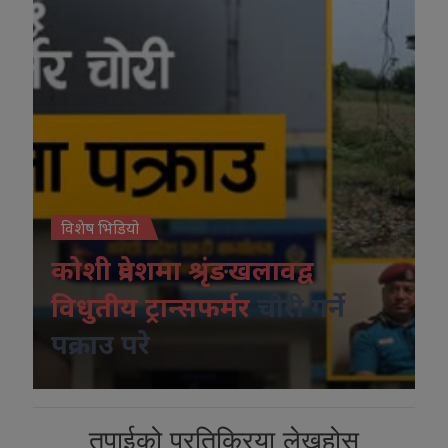
विशेष भिडियो
कोशी प्रदेशमा श्रृंङखलावद्व
विधुतीय ट्रान्सफर्मर
चोरी गर्ने
पक्राउ परे
तपाईको प्रतिक्रिया लेख्नुहोस्