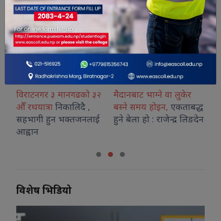
विराटनगर ३ मानगढको ३२
मैदानबाट भाग्ने वा लुकेर
अनु
औँ रथयात्रा
निकालिदै ,
बस्ने समय होइन,
एकताबद्ध
अना
सहभागी हुन भक्तजनलाई
हुने बेला हो : राजेन्द्र लिङदेन
गरे 
आह्वान
प्रश
विशेष भिडियो