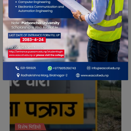
ार्यालय सञ्चालनमा
विशेष भिडियो
विशेष भिडियो