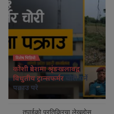
विशेष भिडियो
कोशी प्रदेशमा श्रृंङखलावद्व
विधुतीय ट्रान्सफर्मर
चोरी गर्ने
पक्राउ परे
तपाईको प्रतिक्रिया लेख्नुहोस्