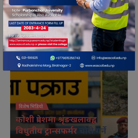
विशेष भिडियो
विशेष भिडियो
कोशी प्रदेशमा श्रृंङखलावद्व
विधुतीय ट्रान्सफर्मर
चोरी गर्ने