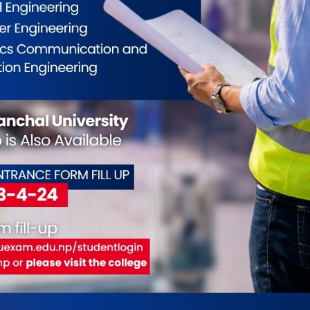
ईलाई कस्तो महसुस भयो ?
0
0
0
0