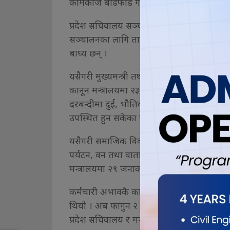
कामकाज बाँडफाँड गरेर समयमै सक्न समस्या 
प्रदेश सचिवालय सञ्चालनका लागि २७ जना कर्म
सञ्चालनका लागि तालीम दिन खटिएका सहसचि
बाध्य छन् ।
यसैगरी मुख्यमन्त्री तथा मन्त्रिपरिषद्को कार
कानून मन्त्रालयमा २३ जनाको दरबन्दीमा चार, 
दरबन्दीमा दुई, भौतिक पूर्वाधार तथा विकास मन्
उपस्थित हुन सकेका छन् ।
यसैगरी समाजिक विकास मन्त्रालयमा ३० जनाको 
पर्यटन, वन तथा वातावरण मन्त्रालयमा २९ जनाक
मन्त्रालयमा २९ जनाको दरबन्दीमा एकजना मात्र
कर्मचारी अभावकै कारण २१ गते भएको प्रदेश नं
थियो । अब फागुन २ गते सभामुख र उपसभामुखको न
प्रदेश सचिवालय र मन्त्रालयमा कर्मचारी नभए