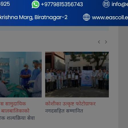
ृष्ट फोटोग्राफर
राष्ट्रिय भेलालाई शेरबहादुर
देउवाले
गिरी विर
म्मानित
सम्बोधन गर्ने
अदालतब
थप, कार
कब्जा