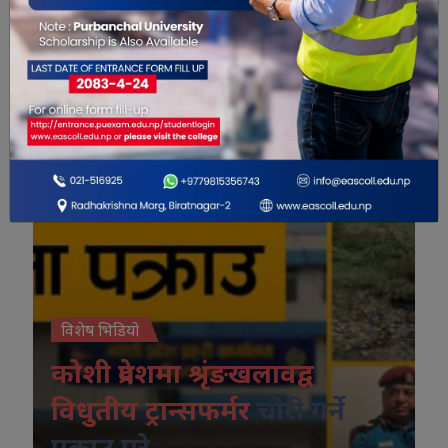
विशेष भिडियो
विशेष भिडियो
कोशी प्रदेशमा श्रृंङखलावद्व
विधुतीय ट्रान्सफर्मर
चोरी गर्ने
पक्राउ परे