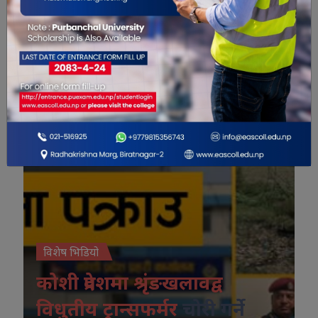
विशेष भिडियो
विशेष भिडियो
कोशी प्रदेशमा श्रृंङखलावद्व
विधुतीय ट्रान्सफर्मर
चोरी गर्ने