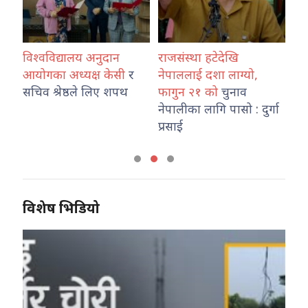
विश्वविद्यालय अनुदान
राजसंस्था हटेदेखि
कोश
ारा
आयोगका अध्यक्ष केसी
र
नेपाललाई दशा लाग्यो,
नेप
उ
सचिव श्रेष्ठले लिए शपथ
फागुन २१ को
चुनाव
तथ
नेपालीका लागि पासो : दुर्गा
का
प्रसाई
विशेष भिडियो