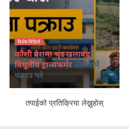
विशेष भिडियो
कोशी प्रदेशमा श्रृंङखलावद्व
विधुतीय ट्रान्सफर्मर
चोरी गर्ने
पक्राउ परे
तपाईको प्रतिक्रिया लेख्नुहोस्