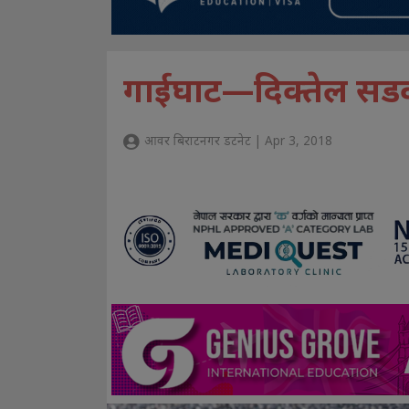
गाईघाट—दिक्तेल सड
आवर बिराटनगर डटनेट | Apr 3, 2018