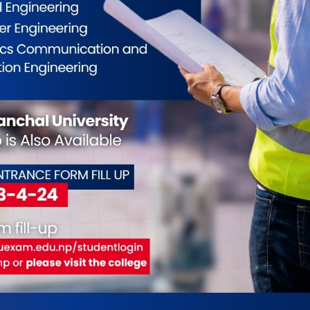
ईलाई कस्तो महसुस भयो ?
0
0
0
0