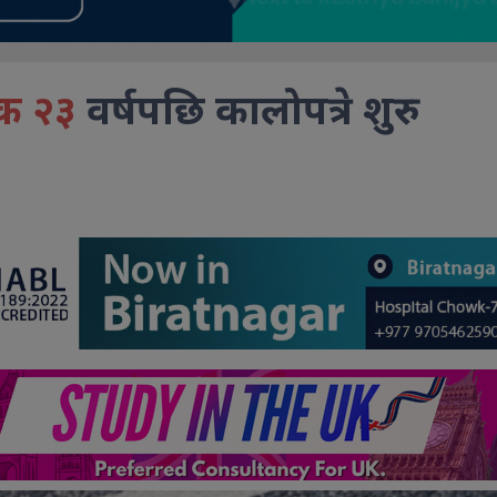
क २३
वर्षपछि कालोपत्रे शुरु