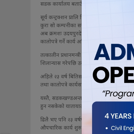
सडक कार्यालय बताउँछ ।
सूर्य कन्ट्रक्शन प्रालि निर्माण कम्पनीले २०७५ को
कुरा सो कम्पनीका सञ्चालक प्रदीपकुमार कार्की
अब क्रमशः उदयपुरदेखि खोटाङको दिक्तेलसम्
कालोपत्रे गर्ने कार्य अभियान शुरु भएको पनि
तत्कालीन प्रधानमन्त्री स्व मनमोहन अधिकार
शिलान्यास गरेपछि उक्त सडक निर्माण कार्य शुर
अहिले २३ वर्ष बितिसक्दा पनि उक्त सडकखण्डम
तथा कालोपत्रे कार्यसमेत हुन सकेको छैन ।
यस्तै, सडकखण्डअन्तर्गत उदयपुर र खोटाङको बीच
हुन नसकेको यातायात व्यवसायी बताउँछन् ।
ढिलै भए पनि २३ वर्षपछि पहिलो पटक कछुवाको
औपचारिक कार्य शुरु भएको हो ।