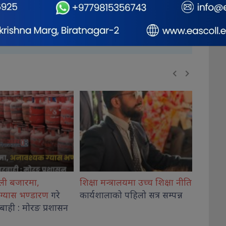
रालयमा उच्च शिक्षा नीति
औषधि लिमिटेडदेखि नेपाल
विराटनग
 पहिलो सत्र सम्पन्न
एयरलाइन्ससम्म सकारात्मक
एक जना
नतिजा
देखिन थालेको प्रधानमन्त्री
शाहको दाबी