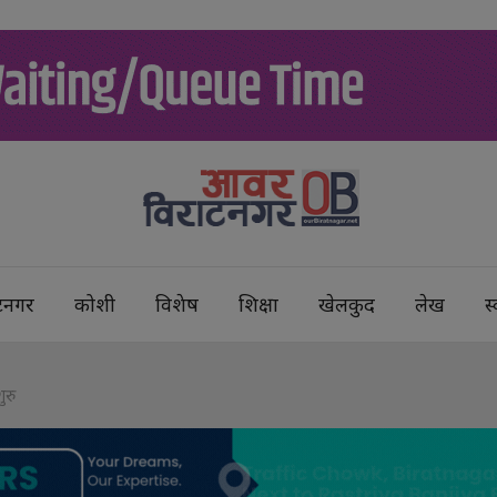
टनगर
कोशी
विशेष
शिक्षा
खेलकुद
लेख
स्
ुरु