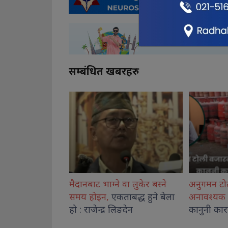
सम्बंधित खबरहरु
 वा लुकेर बस्ने
अनुगमन टोली बजारमा,
शिक्षा मन्त्
ताबद्ध हुने बेला
अनावश्यक ग्यास भण्डारण
गरे
कार्यशालाको
िङदेन
कानुनी कारबाही : मोरङ प्रशासन