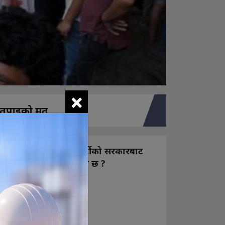
×
तपाइको मत
नयाँ बन्ने राष्ट्रिय स्वतन्त्र पार्टीको सरकारबाट
कस्तो अपेक्षा राख्नुभएको छ ?
निक्कै आशावादी छौ
खोइ, खासै आशा छैन
ज सुकै होस्