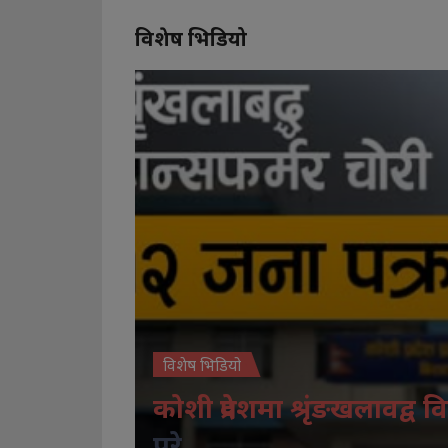
विशेष भिडियो
विशेष भिडियो
कोशी प्रदेशमा श्रृंङखलावद्व वि
परे