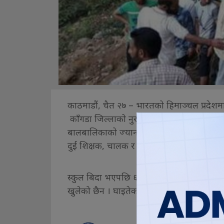
काठमाडौं, चैत २७ – भारतको हिमाञ्चल प्रदेशमा
काँगडा जिल्लाको नुररपुरमा वंजिर राम सिंह मेम
बालबालिकाको ज्यान गएको भारतीय सञ्चार माध
दुई शिक्षक, चालक र एक महिला रहेका पुष्टि भ
स्कुल बिदा भएपछि ६० जना विद्यार्थीलाई घर छो
खुलेको छैन । घाइतेको विभिन्न अस्पतालमा उपच