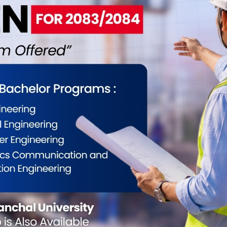
ईलाई कस्तो महसुस भयो ?
0
0
0
0