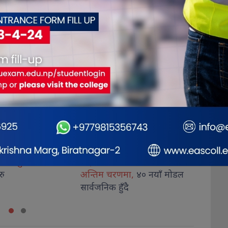
लिटी एक्स्पोको तयारी
समावेशीता नारामा मात्र नभई
‘सुपर 
णमा,
४० नयाँ मोडल
राज्यका नीति
र स्रोतमा देखिनुपर्छ
घोषणा,
ुँदै
: उपराष्ट्रपति यादव
निर्णाय