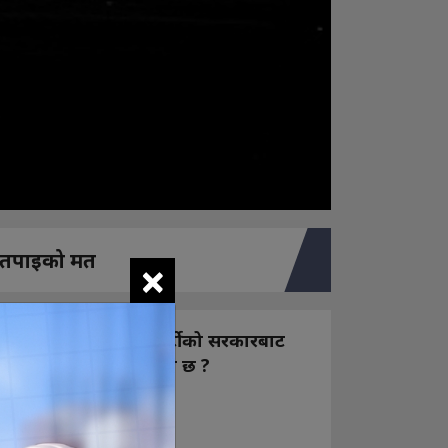
तपाइको मत
×
नयाँ बन्ने राष्ट्रिय स्वतन्त्र पार्टीको सरकारबाट
कस्तो अपेक्षा राख्नुभएको छ ?
निक्कै आशावादी छौ
खोइ, खासै आशा छैन