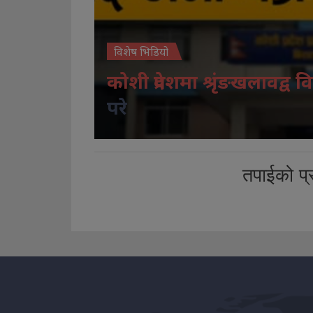
विशेष भिडियो
कोशी प्रदेशमा श्रृंङखलावद्व वि
परे
तपाईको प्र