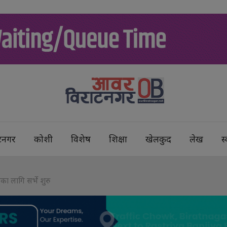
टनगर
कोशी
विशेष
शिक्षा
खेलकुद
लेख
स्
ा लागि सर्भे शुरु