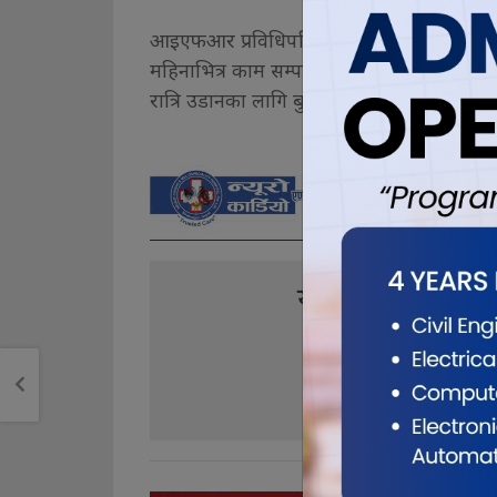
आइएफआर प्रविधिपछि १७ सय मिटरबाट अवतरण 
महिनाभित्र काम सम्पन्न गरेर आगामी दशैँसम्ममा र
रात्रि उडानका लागि बुद्ध एयरले परीक्षण उडान
यो खबर पढेर तपा
0
0