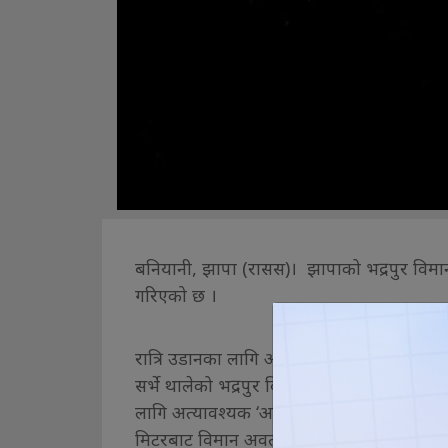
बनियानी, झापा (रासस)। झापाको भद्रपुर विमान
गरिएको छ ।
रात्रि उडानका लागि आवश्यक पर्ने धावनमार्गमा
सर्भे थालेको भद्रपुर विमानस्थलका प्रमुख पूर्
लागि अत्यावश्यक ‘आइएफआर फ्लाइट’ कार्यवि
मिटरबाट विमान अवतरण र उडान भइरहेको छ ।