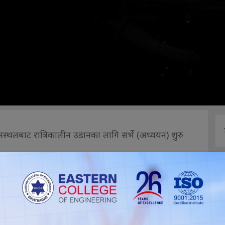
स्थलबाट रात्रिकालीन उडानका लागि सर्भे (अध्ययन) शुरु
 लाइट राख्न नेपाल नागरिक उड्डयन कार्यालय काठमाडौँले
ण चुडालले जानकारी दिए। उनका अनुसार रात्रिकालीन उडानका
धि तयार भएको छ । अहिले विमानस्थलमा पाँच हजार