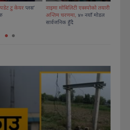
िलिटी एक्स्पोको तयारी
समावेशीता नारामा मात्र नभई
‘सुपर
रणमा,
४० नयाँ मोडल
राज्यका नीति
र स्रोतमा देखिनुपर्छ
घोषणा
हुँदै
: उपराष्ट्रपति यादव
निर्णा