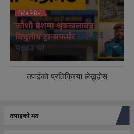
विशेष भिडियो
कोशी प्रदेशमा श्रृंङखलावद्व
विधुतीय ट्रान्सफर्मर
चोरी गर्ने
पक्राउ परे
तपाईको प्रतिक्रिया लेख्नुहोस्
तपाइको मत