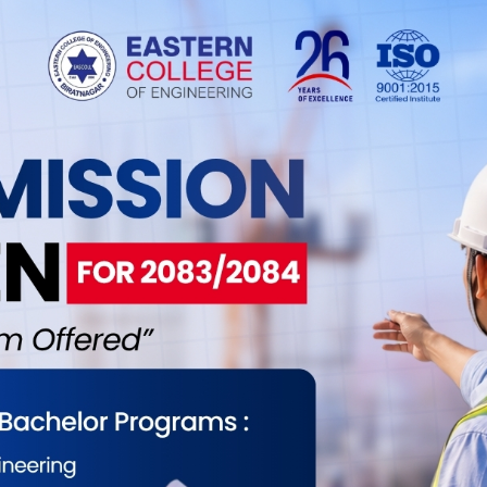
वस्थामा त्रिपुरासुन्दरी नगरपालिकाअन्तर्गत पर्ने त्रिपुराकोट
९ घर भएका उक्त दलका जिल्ला सदस्य सागर शाहीलाई
रेर सदस्य शाहीलाई जिल्ला प्रहरी कार्यालय दुनैतर्फ लैजाँदै
िडाँडोमा उक्त दलका जिल्ला इन्चार्ज अजित विष्टको नेतृत्वमा
िं कठायत र प्रज जयलाल बस्नेतमाथि आक्रमण गरी छुटाएर
बताए ।
ेतलाई सामान्य चोट लागेको बताइएको छ ।
ागि त्रिपुराकोट जुफाल, कालागौडा र दुनैबाट ३५ प्रहरी
्माले जानकारी दिए ।
कपाका विवश शाही र दिनेश सिंहलाई भने प्रहरीले