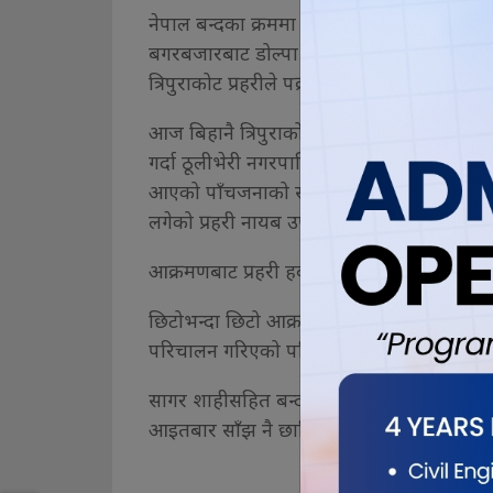
नेपाल बन्दका क्रममा बजार बन्द गराउँदै हिँडेको अ
बगरबजारबाट डोल्पा मुड्केचुला गाउँपालिका–
त्रिपुराकोट प्रहरीले पक्राउ गरेर राखेको थियो ।
आज बिहानै त्रिपुराकोट प्रहरी चौकीबाट स्कर्टिङ ग
गर्दा ठूलीभेरी नगरपालिका–९ अन्तर्गत पर्ने भेत्त
आएको पाँचजनाको समूहले प्रहरी हवल्दार धनस
लगेको प्रहरी नायब उपरीक्षक हरिप्रसाद शर्माले 
आक्रमणबाट प्रहरी हवल्दार कठायत र प्रज बस्न
छिटोभन्दा छिटो आक्रमणकारीलाई पक्राउ गर्नका ल
परिचालन गरिएको पनि प्रहरी नायब उपरीक्षक शर
सागर शाहीसहित बन्दका क्रममा पक्राउ परेका ने
आइतबार साँझ नै छाडिसकेको थियो । (रासस)