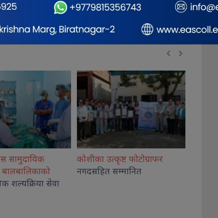
ृष्ट फोटोग्राफर
राष्ट्रिय भेलालाई शेरबहादुर
देउवाले
गिरी विर
म्मानित
सम्बोधन गर्ने
अदालतब
थप, कार
कब्जा