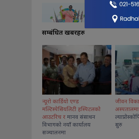
सम्बंधित खबरहरु
एण्ड
जीवन विकास सामुदायिक
कोशीका उत्क
िटी हस्पिटलको
अस्पतालमा बालबालिकाको
नगदसहित स
नव संसाधन
ल्याप्रोस्कोपिक शल्यक्रिया सेवा
कार्यालय
सुरु