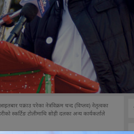
तबार पक्राउ परेका नेत्रविक्रम चन्द (विप्लव) नेतृत्वका
हरीको स्कर्टिङ टोलीमाथि सोही दलका अन्य कार्यकर्ताले