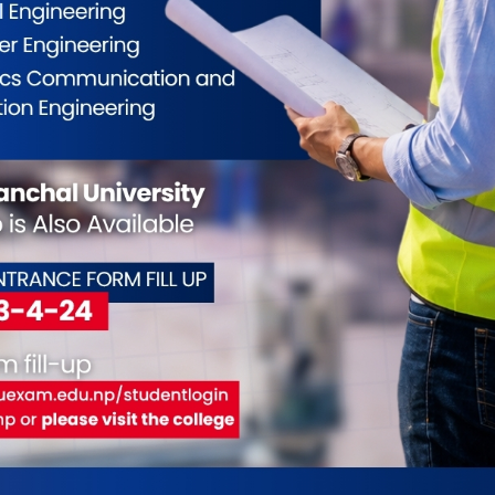
ईलाई कस्तो महसुस भयो ?
0
0
0
0