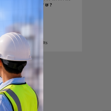
कस्तो अपेक्षा राख्नुभएको छ ?
निक्कै आशावादी छौ
खोइ, खासै आशा छैन
ज सुकै होस्
View Results