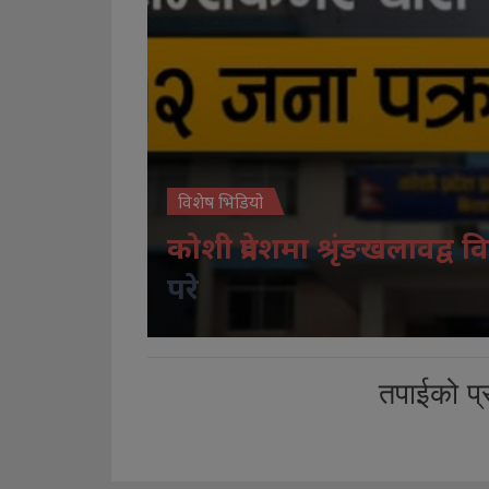
विशेष भिडियो
कोशी प्रदेशमा श्रृंङखलावद्व वि
परे
तपाईको प्र