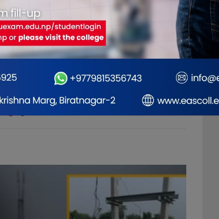
ोशीका उत्कृष्ट फोटोग्राफर
राष्ट्रिय भेलालाई शेरबहादुर
देउवाल
नगदसहित सम्मानित
सम्बोधन गर्ने