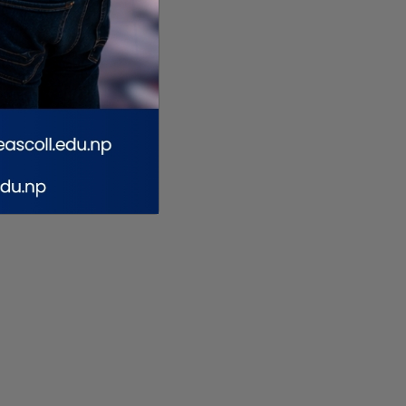
े
गिरी विरुद्ध अनुसन्धान गर्न
विराटनगरमा पोडवे निर्माणको
अदालतबाट चार
दिनको म्याद
प्रारम्भिक प्रक्रिया
सुरु,
थप, कारागारबाटै पेट्रोलपम्प
डिपीआरपछि निर्माणको बाटो
कब्जा
खुल्यो