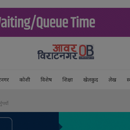
टनगर
कोशी
विशेष
शिक्षा
खेलकुद
लेख
स्
ुपर्यो