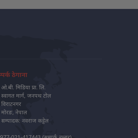
्पर्क ठेगाना
ओ.बी. मिडिया प्रा. लि.
स्वागत मार्ग, जनपथ टोल
विराटनगर
मोरङ, नेपाल
सम्पादक: नवराज कट्टेल
977-021-417443
(सम्पर्क नम्बर)