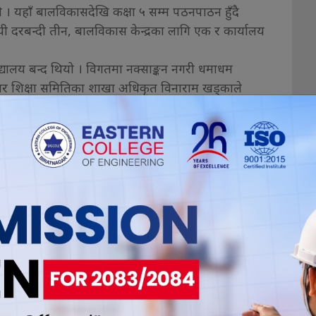
 । यहाँ बालविकासदेखि कक्षा ५ सम्म पठनपाठन हुँदै
ी दरबन्दी तीन, बालविकास केन्द्रका लागि एक र कार्यालय
िद्यालय बन्द थियो । विगतमा नक्साङ्कन नगरी धमाधम
नगर शिक्षा समितिका शाखा अधिकृत विनाराम खड्काले
ईलाई कस्तो महसुस भयो ?
0
0
0
0