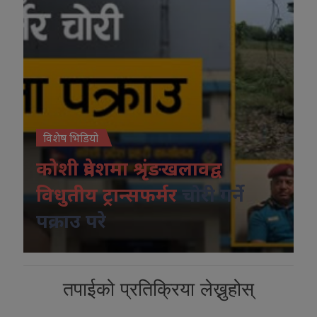
विशेष भिडियो
कोशी प्रदेशमा श्रृंङखलावद्व
विधुतीय ट्रान्सफर्मर
चोरी गर्ने
पक्राउ परे
तपाईको प्रतिक्रिया लेख्नुहोस्