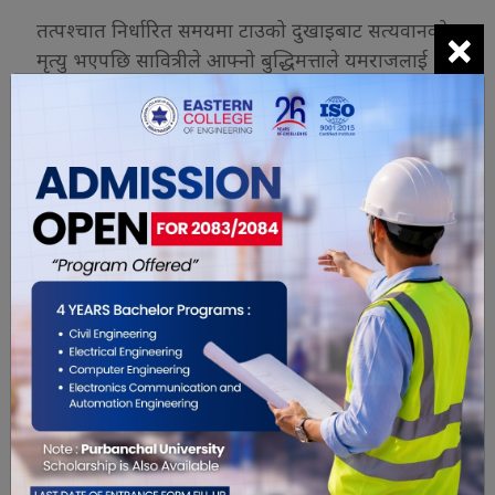
×
तत्पश्चात निर्धारित समयमा टाउको दुखाइबाट सत्यवानको
मृत्यु भएपछि सावित्रीले आफ्नो बुद्धिमत्ताले यमराजलाई
प्रसन्न गरी पतिको जीवन फिर्ता लिनुका साथै दीर्घायुको
वरदान, ससुराको आँखाको ज्योति, गुमेको राज्य र एकसय
पुत्रको वरदान प्राप्त गर्नुभयो ।
सोही समयदेखि पतिको दीर्घायु, सुस्वास्थ्य र मंगलमय
कामनाका लागि यो पर्व मनाउन थालिएको विश्वास गरिन्छ
।–
रासस
यो खबर पढेर तपाईलाई कस्तो महसुस
भयो ?