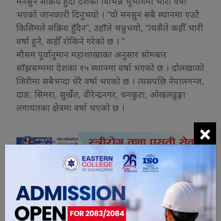
मनसुन सक्रिय हुँदा देशका विभिन्न भूभागमा भारी वर्षा
भएको जानकारी दिनुभयो । “यो मनसुन सबै स्थानमा एउटै
किसिमले सक्रिय हुँदैन”, उहाँले भन्नुभयो, “त्यसैले कहीँ भारी
वर्षा हुने, कहीँ रोकिने गरेको छ । ”
मौसम पूर्वानुमान महाशाखाका अनुसार सोमबार
साँझसम्ममा देशका १५ स्थानमा वर्षा भएको छ । दोलखाको
जिरीमा सबैभन्दा धेरै वर्षा भएको छ । त्यसपछि नेपालगन्ज,
दाङ, सिमरा, सुर्खेत, वीरेन्द्रनगर, धनकुटा, ओखलढुङ्गा
लगायतका क्षेत्रमा वर्षा भएको छ ।
×
यो खबर पढेर तपाईलाई कस्तो महसुस
भयो ?