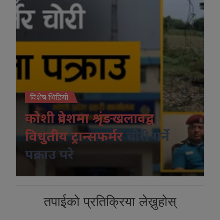
विशेष भिडियो
कोशी प्रदेशमा श्रृंङखलावद्व
विधुतीय ट्रान्सफर्मर
चोरी गर्ने
पक्राउ परे
तपाईको प्रतिक्रिया लेख्नुहोस्