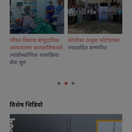
जीवन विकास सामुदायिक
कोशीका उत्कृष्ट फोटोग्राफर
राष
अस्पतालमा बालबालिकाको
नगदसहित सम्मानित
देउ
ल्याप्रोस्कोपिक शल्यक्रिया
सेवा सुरु
ा
विशेष भिडियो