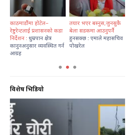
र्दै
काठमाडौंमा होटेल–
तयार भएर बस्नुस,जुनसुकै
वर्
,
रेष्टुरेन्टलाई प्रशासनको कडा
बेला सडकमा आउनुपर्नै
जल
निर्देशन :
धुम्रपान क्षेत्र
हुनसक्छ : एमाले महासचिव
वि
कानुनअनुसार व्यवस्थित गर्न
पोखरेल
हो
आग्रह
विशेष भिडियो