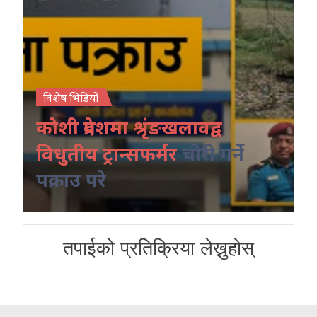
विशेष भिडियो
कोशी प्रदेशमा श्रृंङखलावद्व
विधुतीय ट्रान्सफर्मर
चोरी गर्ने
पक्राउ परे
तपाईको प्रतिक्रिया लेख्नुहोस्