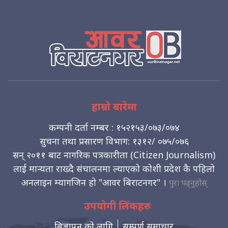
हाम्रो बारेमा
कम्पनी दर्ता नम्बर : १५२१५३/०७३/०७४
सुचना तथा प्रसारण विभाग: १३१२/ ०७५/०७६
सन् २०११ बाट नागरिक पत्रकारीता (Citizen Journalism)
लाई मान्यता राख्दै संचालनमा ल्याएको कोशी प्रदेश कै पहिलो
अनलाइन म्यागजिन हो "आवर बिराटनगर" ।
पुरा पढ्नुहोस्
उपयोगी लिंकहरु
बिज्ञापन को लागि
सम्पुर्ण समाचार