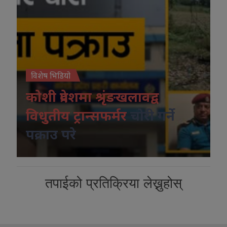
विशेष भिडियो
कोशी प्रदेशमा श्रृंङखलावद्व
विधुतीय ट्रान्सफर्मर
चोरी गर्ने
पक्राउ परे
तपाईको प्रतिक्रिया लेख्नुहोस्