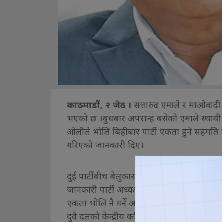
काठमाडौं, २ जेठ ।
सत्तारुढ एमाले र माओवादी 
भएको छ ।बुधबार अपरान्ह बसेको एमाले स्थायी सम
ओलीले भोलि बिहीबार पार्टी एकता हुने सहमति 
गरिएको जानकारी दिए।
दुई पार्टीबीच बेलुकासम्म एकता घोषणा हुने गर
जानकारी पार्टी अध्यक्ष ओलीले गराउएको एमाले 
एकता भोलि नै गर्ने अध्यक्ष ओली र दाहालबीच
दुवै दलको केन्द्रीय कमिटी बैठकले त्यसलाई अनु