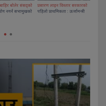
इन विस्तार सरकारको
सांसद यादवको प्रश्न : ढल्केबरको
सरकार
मिकता : ऊर्जामन्त्री
ट्रमा
सेन्टर योजना कहाँ हरायो ?
बढ्दै ग