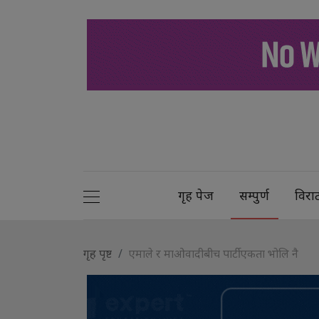
गृह पेज
सम्पुर्ण
विरा
गृह पृष्ट
एमाले र माओवादीबीच पार्टी एकता भोलि नै