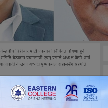
केन्द्रबीच बिहीबार पार्टी एकताको विधिवत घोषणा हुने
िति बैठकमा प्रधानमन्त्री एवम् एमाले अध्यक्ष केपी शर्मा
माओवादी केन्द्रका अध्यक्ष पुष्पकमल दाहालसँग सहमति
ी भोलि बिहान पार्टी एकता संयोजन समितिको बैठक बस्ने
उपाध्यक्ष बामदेव गौतमले जानकारी दिए ।बैठकमा पार्टी
को सहमतिको स्वागत गरिएको छ । पार्टी एकता घोषणाअघि
मोदन गर्ने कार्यक्रम पनि तय गरिएको एमाले सचिव योगेश