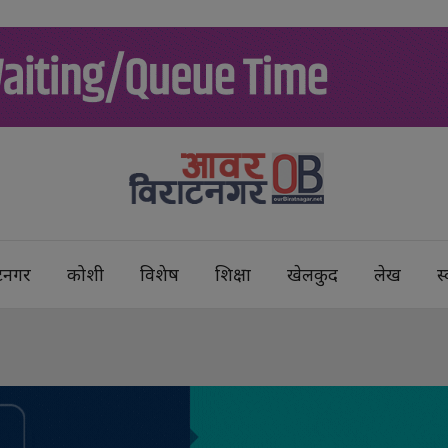
टनगर
कोशी
विशेष
शिक्षा
खेलकुद
लेख
स्