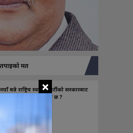
तपाइको मत
×
नयाँ बन्ने राष्ट्रिय स्वतन्त्र पार्टीको सरकारबाट
कस्तो अपेक्षा राख्नुभएको छ ?
निक्कै आशावादी छौ
खोइ, खासै आशा छैन
ज सुकै होस्