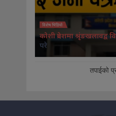
विशेष भिडियो
कोशी प्रदेशमा श्रृंङखलावद्व वि
परे
तपाईको प्र