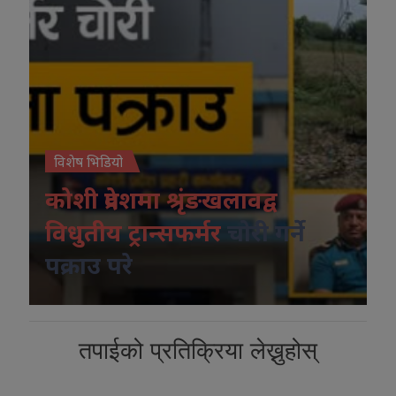
विशेष भिडियो
कोशी प्रदेशमा श्रृंङखलावद्व
विधुतीय ट्रान्सफर्मर
चोरी गर्ने
पक्राउ परे
तपाईको प्रतिक्रिया लेख्नुहोस्