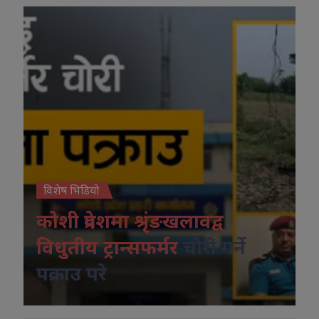
विशेष भिडियो
कोशी प्रदेशमा श्रृंङखलावद्व
विधुतीय ट्रान्सफर्मर
चोरी गर्ने
पक्राउ परे