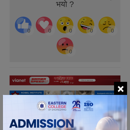
भयो ?
0
0
0
0
0
0
×
सम्बंधित खबरहरु