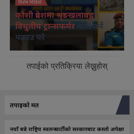
विशेष भिडियो
कोशी प्रदेशमा श्रृंङखलावद्व
विधुतीय ट्रान्सफर्मर
चोरी गर्ने
पक्राउ परे
तपाईको प्रतिक्रिया लेख्नुहोस्
तपाइको मत
नयाँ बन्ने राष्ट्रिय स्वतन्त्र पार्टीको सरकारबाट कस्तो अपेक्षा