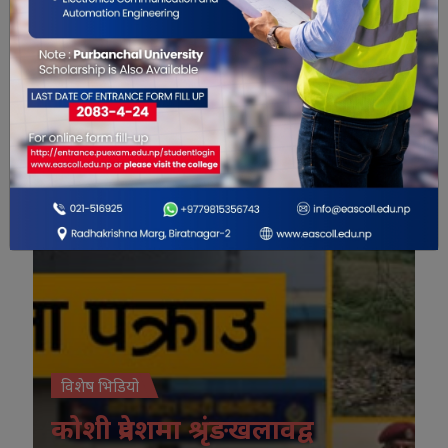
विशेष भिडियो
विशेष भिडियो
कोशी प्रदेशमा श्रृंङखलावद्व