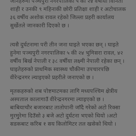
जानेहरुमा पञ्चपुरी नगरपालिका ५ की २४ वर्षीया विनिता
शाही र उनकी ९ महिनाकी छोरी प्रतिक्षा शाही र अटोचालक
३६ वर्षीय अशोक रावल रहेको जिल्ला प्रहरी कार्यालय
सुर्खेतले जानकारी दिएको छ ।
त्यसै दुर्घटनामा परी तीन जना घाइते भएका छन् । घाइते
हुनेमा पञ्चपुरी नगरपालिका ५ की २४ भुमिसरा रावल, ४२
वर्षीय बिर्ख नेपाली र ३८ वर्षीया लक्ष्मी नेपाली रहेका छन् ।
घाइतेहरुको प्राथमिक स्वास्थ्य चौकीमा उपचारपछि
वीरेन्द्रनगर ल्याइएको प्रहरीले जनाएको छ ।
मृतकहरुको शब पोष्टमाटमका लागि मध्यपश्चिम क्षेत्रीय
अस्पताल कालागाउँ वीरेन्द्रनगरमा ल्याइएको छ ।
बाबियाचौर बजारबाट तातोपानी जाँदै गरेकाे अटाे रिक्सा
मुरमुुरेमा दिउँसो ३ बजे अटो दुर्घटना भएको थियो ।अटो
सडकबाट करिब १ सय किलोमिटर तल खसेको थियो ।