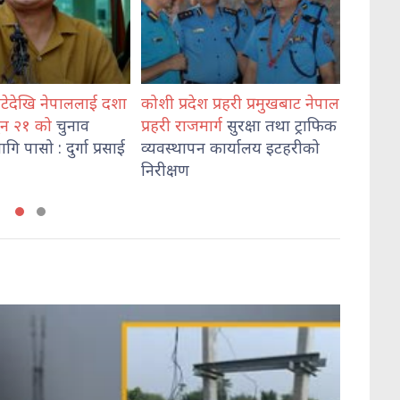
 प्रहरी प्रमुखबाट नेपाल
भेडेटारबाट ६४७ किलो गाँजासहित
मोरङमा
र्ग
सुरक्षा तथा ट्राफिक
दुई जना पक्राउ
हत्या
आ
 कार्यालय इटहरीको