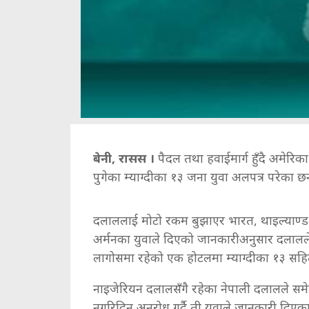
बेनी, रासस ।
पैदल तथा हवाईमार्ग हुँदै अमेरि
पुगेका म्याग्दीका १३ जना युवा अलपत्र परेका छन
दलाललाई मोटो रकम बुझाएर भारत, थाइल्याण्ड हु
अर्मनका युवाले दिएको जानकारीअनुसार दलालले 
लागोसमा रहेको एक होटलमा म्याग्दीका १३ सह
नाइजेरियन दलालसँगै रहेका नेपाली दलालले स
नगरिदिन अनुरोध गर्दै ती युवाले जानकारी दिएका