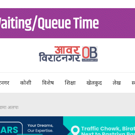
टनगर
कोशी
विशेष
शिक्षा
खेलकुद
लेख
स्
मा अलपत्र