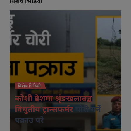
विशेष भिडियो
विशेष भिडियो
कोशी प्रदेशमा श्रृंङखलावद्व
विधुतीय ट्रान्सफर्मर
चोरी गर्ने
पक्राउ परे