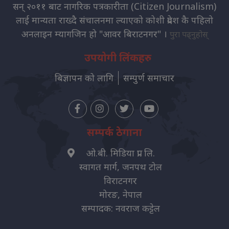
सन् २०११ बाट नागरिक पत्रकारीता (Citizen Journalism)
लाई मान्यता राख्दै संचालनमा ल्याएको कोशी प्रदेश कै पहिलो
अनलाइन म्यागजिन हो "आवर बिराटनगर" ।
पुरा पढ्नुहोस्
उपयोगी लिंकहरु
बिज्ञापन को लागि
सम्पुर्ण समाचार
सम्पर्क ठेगाना
ओ.बी. मिडिया प्रा. लि.
स्वागत मार्ग, जनपथ टोल
विराटनगर
मोरङ, नेपाल
सम्पादक: नवराज कट्टेल