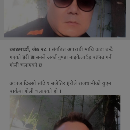
काठमाडौं, जेठ २८ ।
संगठित अपराधी माथि कडा बन्दै
गएकाे प्रहरी प्रशासनले अर्का गुण्डा नाइकेलार्इ पक्राउ गर्न
गाेली चलाएकाे छ ।
अाज दिउसाे साँढे १ बजेतिर प्रहरीले राजधानीको युएन
पार्कमा गोली चलाएकाे हाे ।