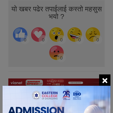
यो खबर पढेर तपाईलाई कस्तो महसुस
भयो ?
0
0
0
0
0
0
×