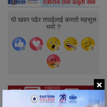
यो खबर पढेर तपाईलाई कस्तो महसुस
भयो ?
0
0
0
0
0
0
×