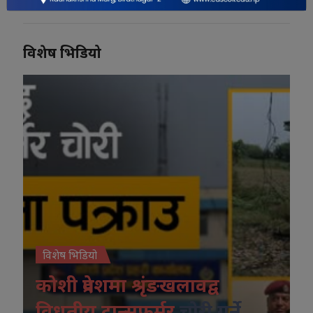
विशेष भिडियो
विशेष भिडियो
कोशी प्रदेशमा श्रृंङखलावद्व
विधुतीय ट्रान्सफर्मर
चोरी गर्ने