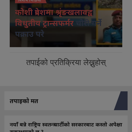
कोशी प्रदेशमा श्रृंङखलावद्व
विधुतीय ट्रान्सफर्मर
चोरी गर्ने
पक्राउ परे
तपाईको प्रतिक्रिया लेख्नुहोस्
तपाइको मत
नयाँ बन्ने राष्ट्रिय स्वतन्त्र पार्टीको सरकारबाट कस्तो अपेक्षा
राख्नुभएको छ ?