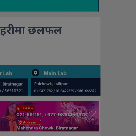
ा ईटहरीमा छलफल