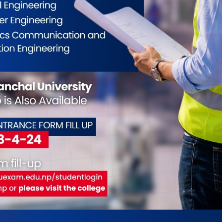
ाविधिक शिक्षामा गुणस्तरियता, सिप सिकौं सम्मानित बनौं
्राबिधिक शिक्षा भएकोमा जोड दिए । आदि नारामा अध्यक्षले
एण्ड टेक्निकल साइन्स प्रतिनिधि तथा कोशि हेल्थ
 हेल्थ कलेजका प्रमुख अजय दास, गोल्डेन पार्क कलेजक
व्यक्त गरेका थिए ।
ईलाई कस्तो महसुस भयो ?
0
0
0
0