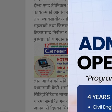
हेल्थ एण्ड टेक्निकल साइन्स र निजि प्राविधिक 
कार्यक्रमको आयोजना गरिउको हो । सहभागितामुलक 
तथा व्यावसायीक तालिम परिषद इटहरीका प्रमु
महत्वको तथा जिज्ञासा को बारेमा प्रकाश पारेका थ
टिकाप्रसाद निरौला र नोबेल मेडिकल कलेजका कार्
पु¥याएको योगदानको बारेमा चर्चा गरेका थिए ।
अहिले प्र
ज्ञान आर्जन गर्न सकिन्छ भन्ने बारेमा सहभागि
प्रधानमन्त्री केपी शर्मा ओलीबाट पद बहालीको क्
सिटिईभिटिबाट मान्यता प्राप्त शिक्षालय स्थापना गर
धारमा समाहित गर्ने कार्यक्रमलाई सफल बनाउन प
जानकारी दिएका थिए । निजि तथा प्राविधिक शिक्ष