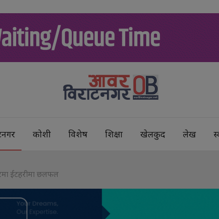
टनगर
कोशी
विशेष
शिक्षा
खेलकुद
लेख
स्
े बारेमा ईटहरीमा छलफल