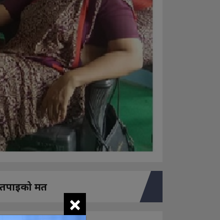
तपाइको मत
×