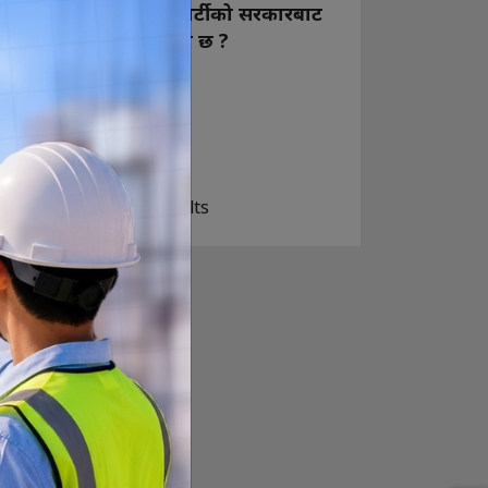
नयाँ बन्ने राष्ट्रिय स्वतन्त्र पार्टीको सरकारबाट
कस्तो अपेक्षा राख्नुभएको छ ?
निक्कै आशावादी छौ
खोइ, खासै आशा छैन
ज सुकै होस्
View Results