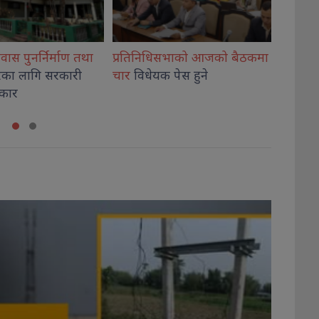
सभाको आजको बैठकमा
नेपाल इन्भेष्टमेन्ट मेगा बैंकका
एलान्यस
 पेस हुने
अध्यक्ष–सीईओ
पक्राउ नगर्न
विराटनग
सर्वोच्चको आदेश
शिविर,३