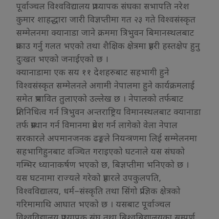
पूर्वाञ्चल विश्वविद्यालय प्राध्यापक संघका सभापति नरेश
कुमार शाहद्धारा जारी विज्ञप्तीमा गत २३ गते विश्वसंस्कृत
सम्मेलनमा क्यानाडा जाने क्रममा त्रिभुवन बिमानस्थलबाट
प्रकाउ गर्नु गलत भएको तथा शैक्षिक क्षेत्रमा प्रहरी हस्तक्षेप हुनु
दुःखत भएको जनाईएको छ ।
क्यानाडामा एक सय ११ देशहरुबाट सहभागी हुने
विश्वसंस्कृत सम्मेलनले अगामी नेपालमा हुने कार्यक्रमलाई
समेत प्रभावित तुलाएको उल्लेख छ । नेपालको तर्फबाट
प्रतिनिधित्व गर्न त्रिभुवन अन्तराष्ट्रिय विमानस्थलबाट क्यानाडा
तर्फ प्रस्थान गर्न विमानमा प्रवेश गर्न लागेको वेला नेपाल
सरकारले अपमानजनक ढङ्गले नियन्त्रणमा लिई सम्मेलनमा
सहभागिहुनबाट वञ्चित गराइएको घटनाले यस संघको
गम्भिर ध्यानाकर्षण भएको छ, बिज्ञप्तीमा भनिएको छ ।
यस घटनामा राज्यले गरेको प्रहारले उपकुलपति,
विश्वविद्यालय, धर्म–संस्कृति तथा सिंगो प्राज्ञिक क्षेत्रको
गरिमामाथि आघात भएको छ । यसबाट पूर्वाञ्चल
विश्वविद्यालय प्राध्यापक संघ तथा बिश्वबिद्यालयका सम्पूर्ण