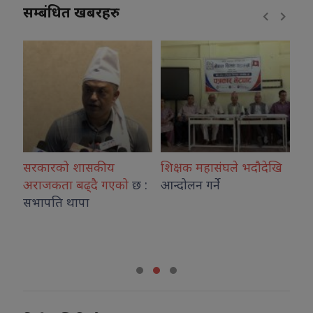
सम्बंधित खबरहरु
र
सरकारको शासकीय
शिक्षक महासंघले भदौदेखि
आईस
अराजकता बढ्दै गएको
छ :
आन्दोलन गर्ने
आन्
सभापति थापा
चिकि
माग
सां