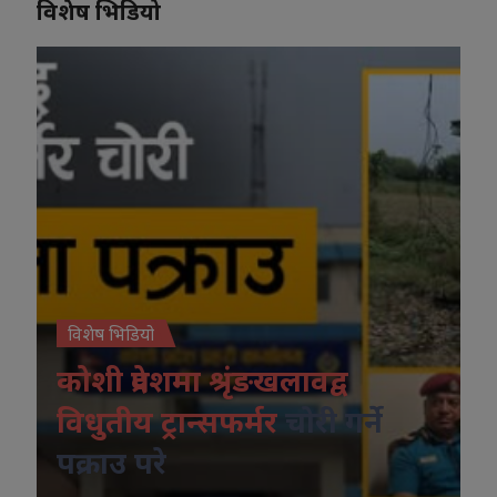
विशेष भिडियो
विशेष भिडियो
कोशी प्रदेशमा श्रृंङखलावद्व
विधुतीय ट्रान्सफर्मर
चोरी गर्ने
पक्राउ परे