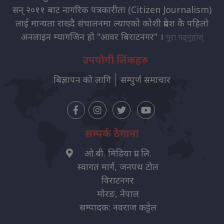
सन् २०११ बाट नागरिक पत्रकारीता (Citizen Journalism)
लाई मान्यता राख्दै संचालनमा ल्याएको कोशी प्रदेश कै पहिलो
अनलाइन म्यागजिन हो "आवर बिराटनगर" ।
पुरा पढ्नुहोस्
उपयोगी लिंकहरु
बिज्ञापन को लागि
सम्पुर्ण समाचार
सम्पर्क ठेगाना
ओ.बी. मिडिया प्रा. लि.
स्वागत मार्ग, जनपथ टोल
विराटनगर
मोरङ, नेपाल
सम्पादक: नवराज कट्टेल