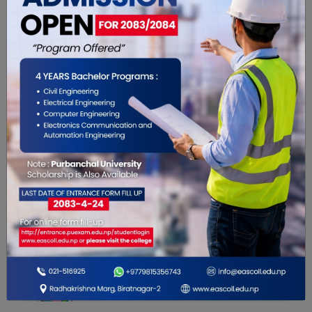
यो खबर पढेर तपाईलाई कस्तो महसुस
भयो ?
0
0
0
0
0
0