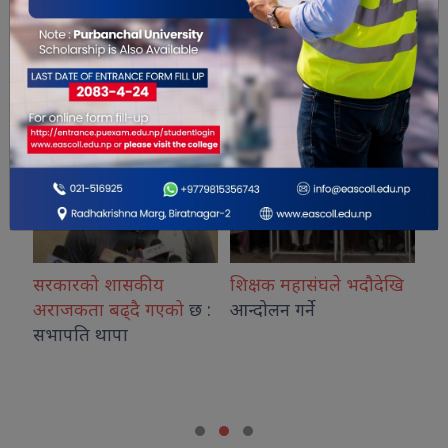
सम्बंधित खबरहरु
र
सरकारको शासकीय
शिक्षक महासंघले भदौदेखि
आईस
अराजकता बढ्दै गएको
छ :
आन्दोलन गर्ने
आन्
सभापति थापा
चिकि
माग
सां