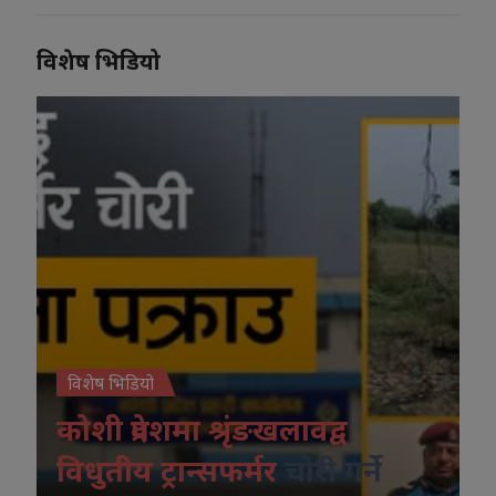
विशेष भिडियो
विशेष भिडियो
कोशी प्रदेशमा श्रृंङखलावद्व
विधुतीय ट्रान्सफर्मर
चोरी गर्ने