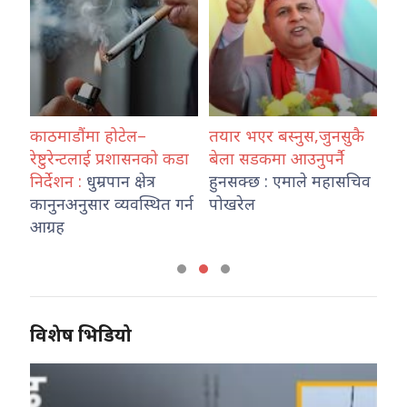
र्दै
काठमाडौंमा होटेल–
तयार भएर बस्नुस,जुनसुकै
वर्
,
रेष्टुरेन्टलाई प्रशासनको कडा
बेला सडकमा आउनुपर्नै
जल
निर्देशन :
धुम्रपान क्षेत्र
हुनसक्छ : एमाले महासचिव
वि
कानुनअनुसार व्यवस्थित गर्न
पोखरेल
हो
आग्रह
विशेष भिडियो