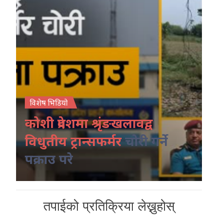
विशेष भिडियो
कोशी प्रदेशमा श्रृंङखलावद्व
विधुतीय ट्रान्सफर्मर
चोरी गर्ने
पक्राउ परे
तपाईको प्रतिक्रिया लेख्नुहोस्