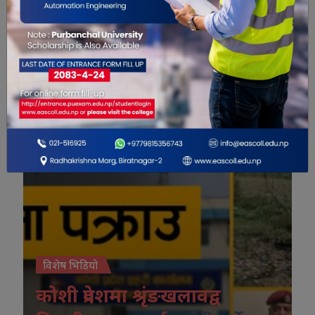
विशेष भिडियो
विशेष भिडियो
कोशी प्रदेशमा श्रृंङखलावद्व