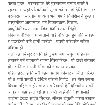
फरक हुन्छ । परम्पराहरु धेरै पुस्तासम्म समान जस्तै नै
रहन्छन । त्यहाँ परिवर्तनको सुक्ष्म संकेत मात्र देखिन्छ । तर
परम्पराको सारवान मान्यता भने अपरिवर्तनशिल नै हुन्छ ।
संस्कृतीका आयामहरु भने विकासक्रम, विज्ञान,
आधुनिकीकरण, सामाजिक क्रान्ति तथा सिङ्गो
विश्वव्यापीरणको मान्यताले चाँडै परिर्वतन हुन पनि सक्छन्
र भइरहेको पनि हामी पाउँछौ । यद्यपी परिवर्तन जटिल
प्रक्रिया हो ।
रातो रङ्ग, सिन्दुर र पोते हिन्दु समाजमा सधुवा महिलाले
लगाउनै पर्ने गहनाको रुपमा स्विकारिन्छ । यो हाम्रो संस्कार
हो , भनिन्छ । अनी श्रीमान्को अवसान भएका
महिलाहरुलाई यि सबै गहना प्रयोग गर्नबाट वञ्चित गरिन्छ ।
यो त भयो सतही र देखिने गरिको विभेद । तर गौण रुपमा
विधवा महिलालाई समाज र परिवारले हेर्ने दृष्टिकोण र गर्ने
व्यवहार अझ डरलाग्दो छ । जस्तैः अझैपनि ‘विधवालाई
बाटोमा देख्दा साईत बिग्रन्छ, श्रीमान टोकुवी’ जस्ता उखान
प्रयोग गर्ने गरिन्छ । यहाँनेर पितृसत्ताको राजनीति जोडिएको