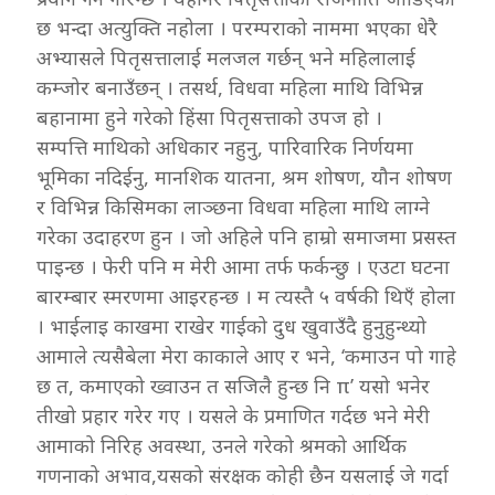
छ भन्दा अत्युक्ति नहोला । परम्पराको नाममा भएका धेरै
अभ्यासले पितृसत्तालाई मलजल गर्छन् भने महिलालाई
कम्जोर बनाउँछन् । तसर्थ, विधवा महिला माथि विभिन्न
बहानामा हुने गरेको हिंसा पितृसत्ताको उपज हो ।
सम्पत्ति माथिको अधिकार नहुनु, पारिवारिक निर्णयमा
भूमिका नदिईनु, मानशिक यातना, श्रम शोषण, यौन शोषण
र विभिन्न किसिमका लाञ्छना विधवा महिला माथि लाग्ने
गरेका उदाहरण हुन । जो अहिले पनि हाम्रो समाजमा प्रसस्त
पाइन्छ । फेरी पनि म मेरी आमा तर्फ फर्कन्छु । एउटा घटना
बारम्बार स्मरणमा आइरहन्छ । म त्यस्तै ५ वर्षकी थिएँ होला
। भाईलाइ काखमा राखेर गाईको दुध खुवाउँदै हुनुहुन्थ्यो
आमाले त्यसैबेला मेरा काकाले आए र भने, ‘कमाउन पो गाहे
छ त, कमाएको ख्वाउन त सजिलै हुन्छ नि π’ यसो भनेर
तीखो प्रहार गरेर गए । यसले के प्रमाणित गर्दछ भने मेरी
आमाको निरिह अवस्था, उनले गरेको श्रमको आर्थिक
गणनाको अभाव,यसको संरक्षक कोही छैन यसलाई जे गर्दा