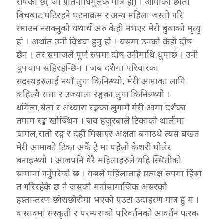
रोपेको छ( जो प्रतिनीधिमुलक मात्र हो) । आमाको छाती
बिचबाट घटिरहने घटनाक्रम र अन्य महिला जस्तो गरि
रमाउन नसक्नुको यथार्थ अरु केही नभएर मेरो बुबाको मृत्यु
हो । अर्थात उनी विधवा हुनु हो । यसमा उनको केही दोष
छैन । तर समाजले पूर्ण रुपमा दोष उनीमाथि थुपार्छ । उनी
चुपचाप सहिरहन्छिन । जब दशैमा परिवारका
सदस्यहरुलाई नयाँ लुगा किनिन्थ्यो, मेरी आमाका लागि
कहिल्यै राता र उज्याला रंङ्गका लुगा किनिन्नथ्यो ।
धमिला,सेता र अध्यारा रङ्गका लुगामै मेरी आमा दशैंका
तमाम रङ्ग खोज्थिन । जव हजुरबाले टिकाको थालीमा
चामल,रातो रङ्ग र दही मिसाएर अक्षता बनाउथे त्यस बखत
मेरी आमाको टिका अर्कै ट्रे मा पहेलो केशरी घोलेर
बनाइन्थ्यो । आजपनि धेरै महिलाहरुले यहि स्थितीको
सामाना गर्नुपरेको छ । यसले महिलालाई प्रत्यक्ष रुपमा हिंसा
त गरिरहेकै छ नै जसको मनोसामाजिक असरको
हस्तान्तरण छोराछोरीमा भएको एउटा उदाहरण मात्र हुँ म ।
वास्तवमा संस्कृती र परम्पराको परिवर्तनको आवर्तन फरक