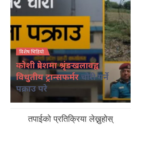
विशेष भिडियो
कोशी प्रदेशमा श्रृंङखलावद्व
विधुतीय ट्रान्सफर्मर
चोरी गर्ने
पक्राउ परे
तपाईको प्रतिक्रिया लेख्नुहोस्