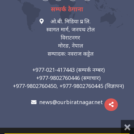
सम्पर्क ठेगाना
ओ.बी. मिडिया प्रा. लि.
स्वागत मार्ग, जनपथ टोल
विराटनगर
मोरङ, नेपाल
सम्पादक: नवराज कट्टेल
+977-021-417443
(सम्पर्क नम्बर)
+977-9802760446
(समाचार)
+977-9802760450, +977-9802760445
(विज्ञापन)
news@ourbiratnagar.net
×