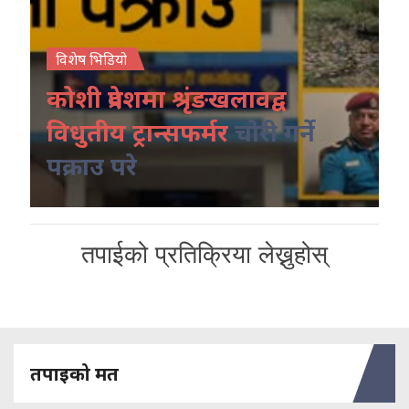
विशेष भिडियो
कोशी प्रदेशमा श्रृंङखलावद्व
विधुतीय ट्रान्सफर्मर
चोरी गर्ने
पक्राउ परे
तपाईको प्रतिक्रिया लेख्नुहोस्
तपाइको मत