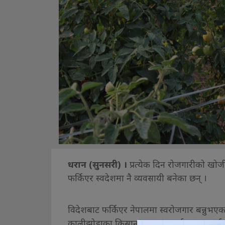
धरान (सुनसरी) ।
प्रत्येक दिन रोजगारीको खोजी
फर्किएर स्वदेशमा नै व्यवसायी बनेका छन् ।
विदेशबाट फर्किएर नेपालमा स्वरोजगार बन्नुभए
कालीझोडाका किसान सुरकुमार राई । एघार वर्ष व