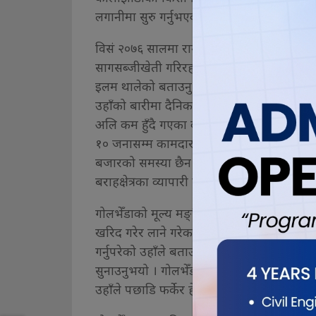
लगानीमा सुरु गर्नुभएको सागसब्जीखेतीबाट वार
विसं २०७६ सालमा रामधुनी कृषि फार्म दर्ता गरेर
सागसब्जीखेती गरिरहनुभएका सोलुखुम्बुका उद्यम
इलम थालेको बताउनुभयो । उहाँको बारीमा गोलभ
उहाँको बारीमा दैनिक ज्यालादारीमा तीन जना का
अलि कम हुँदै गएका कारण तीनजना मात्र कामदा
१० जनासम्म कामदार राख्ने गरेको छु । मैले उत्प
बजारको समस्या छैन खरिद गर्न व्यापारी आफैँ फ
बराहक्षेत्रका व्यापारी फार्ममा नै गोलभेँडा खरिद
गोलभेँडाको मूल्य मङ्सिरदेखि पुससम्म राम्रो हुन
खरिद गरेर लाने गरेकामा अहिले भने बजारमा गोल
गर्नुपरेको उहाँले बताउनुभयो । प्लाष्टिक टनेलमा 
सुनाउनुभयो । गोलभेँडाखेती सुरु गरेको वर्ष स्
उहाँले पछाडि फर्केर हेर्नु परेको छैन । उहाँ काममा