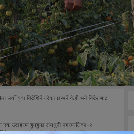
मा सयौँ युवा विदेशिने गरेका छन्भने केही भने विदेशबाट
का एक उदाहरण हुनुहुन्छ रामधुनी नगरपालिका–२
िदेशमा श्रम गरेर स्वदेश फर्कनुभएका उहाँले रु ३० हजार