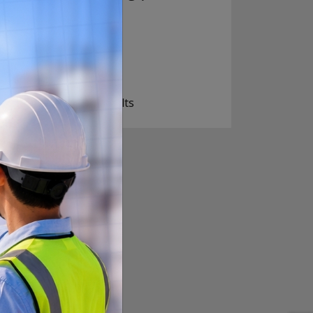
निक्कै आशावादी छौ
खोइ, खासै आशा छैन
ज सुकै होस्
View Results