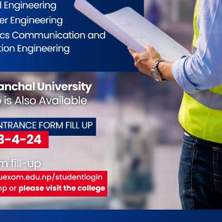
क १४ क्विन्टलसम्म बिक्री हुने गरेको उहाँले बताउनुभयो ।
ँडा बिक्री गर्दै आउनुभएको छ । स्थानीय सरकारले प्रत्येक
्ने गरेको छभने कृषि ज्ञान केन्द्रले २०७७ सालमा दिएको रु
 सहयोग पुगेको बताउनुभयो ।
न सजिलो हुने उहाँ बताउनुहुन्छ । गोलभेँडाखेतीमा सही
ाम्रो भयो भने अझ व्यावसायिक रूपमा राम्रो खेती गर्न
्टरमा सागसब्जीखेती हँुदै आएको कृषि ज्ञान केन्द्रका
। रामधुनीका साथै बराह क्षेत्रलगायत स्थानका किसानले
् ।
ईलाई कस्तो महसुस भयो ?