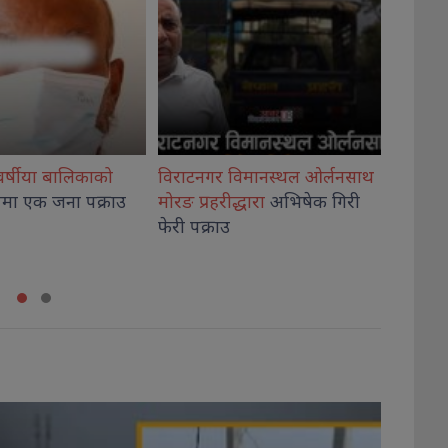
विमानस्थल ओर्लनसाथ
विश्वविद्यालय अनुदान आयोगका
प्रतिन
्धारा
अभिषेक गिरी
अध्यक्ष केसी
र सचिव श्रेष्ठले लिए
चार
विध
शपथ