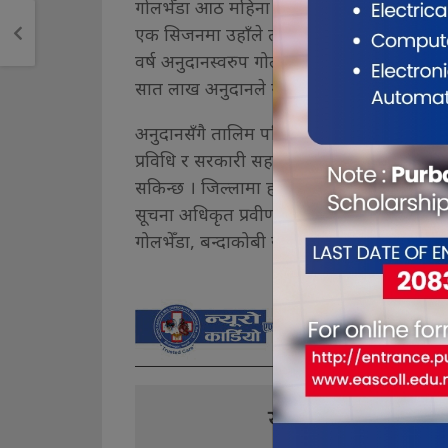
गोलभेँडा आठ महिना उत्पादन हुन्छ, सिजनमा दैनि
एक सिजनमा उहाँले तीन हजार क्विन्टलसम्म गोलभे
वर्ष अनुदानस्वरुप गोलभेँडाको बीउ, मल प्रदान गर
सात लाख अनुदानले गोलभेँडाखेती विस्तार गर्न
अनुदानसँगै तालिम पनि पाएमा कीरा नियन्त्रण गर्
प्रविधि र सरकारी सहयोगसँगै बजार व्यवस्थापन र
सकिन्छ । जिल्लामा हाल आठ हजार एक सय ५३ हेक
सूचना अधिकृत प्रवीणलाल श्रेष्ठले बताउनुहुन्छ 
गोलभेँडा, बन्दाकोबी र बोडीखेती गर्दै आएका छन
यो खबर पढेर तपा