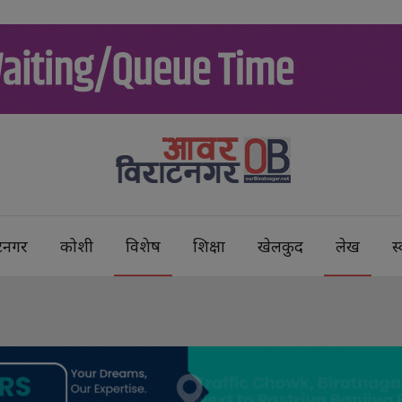
टनगर
कोशी
विशेष
शिक्षा
खेलकुद
लेख
स्