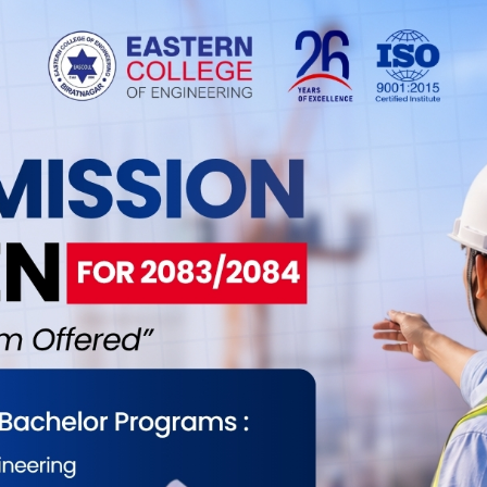
्षिक १२ लाख आम्दानी गर्दै आउनुभएको छ ।
 अहिले १२ कट्ठा जमिनमा गोलभेँडाखेतीसँगै अन्य
ी राईले मलेसिया र सिङ्गापुरमा आर्जन गरेको रकमबाट
ेँडासँगै बोडी, सिमीलगायत सागसब्जी लहलहाएका छन् ।
र्यरत छन् । उहाँले भन्नुभयो, “अहिले गोलभेँडाको सिजन
र राखेको छु, , गोडमेल, मल हाल्ने मुख्य सिजनको समयमा
ादन गरेको सागसब्जी बिक्रीका लागि बजार लानु पर्दैन,
ार्ममा आउनुहुन्छ । धरान, इटहरी, गाईघाट, दमक
 गर्न आउने गरेका छन् ।”
्छ जुन समय रु ४५ देखि ६० सम्ममा फार्मबाटै व्यापारीले
भेँडाको मूल्य घटेको कारण रु १० देखि रु १५ मा बिक्री
गोलभेँडाखेती गर्नुभएका उहाँ यसो गर्दा उत्पादन बढ्ने उहाँले
थानीय सरकारबाट उत्कृष्ट किसानका रूपमा पुरस्कृत भएपछि
 नै तन्मय हुनुहुन्छ ।