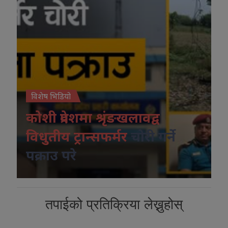
विशेष भिडियो
कोशी प्रदेशमा श्रृंङखलावद्व
विधुतीय ट्रान्सफर्मर
चोरी गर्ने
पक्राउ परे
तपाईको प्रतिक्रिया लेख्नुहोस्