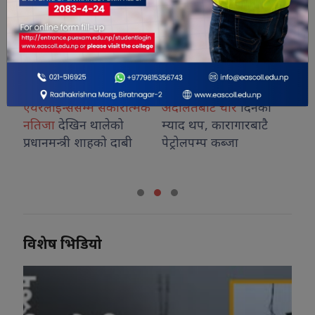
औषधि लिमिटेडदेखि नेपाल
गिरी विरुद्ध अनुसन्धान गर्न
विरा
एयरलाइन्ससम्म सकारात्मक
अदालतबाट चार
दिनको
निर्म
नतिजा
देखिन थालेको
म्याद थप, कारागारबाटै
सुरु
प्रधानमन्त्री शाहको दाबी
पेट्रोलपम्प कब्जा
निर्म
विशेष भिडियो